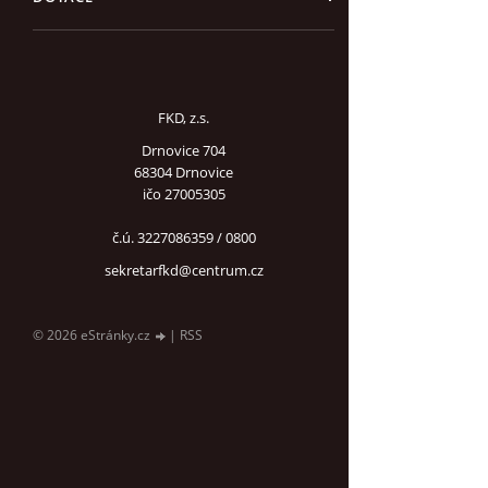
FKD, z.s.
Drnovice 704
68304 Drnovice
ičo 27005305
č.ú. 3227086359 / 0800
sekretarfkd@centrum.cz
© 2026 eStránky.cz
|
RSS