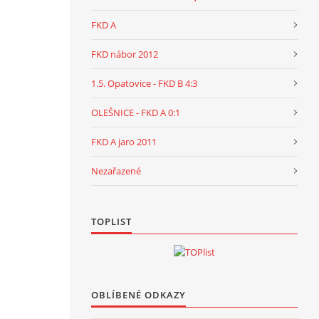
FKD A
FKD nábor 2012
1.5. Opatovice - FKD B 4:3
OLEŠNICE - FKD A 0:1
FKD A jaro 2011
Nezařazené
TOPLIST
OBLÍBENÉ ODKAZY