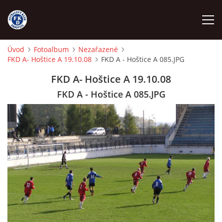
Úvod
Fotoalbum
Nezařazené
FKD A- Hoštice A 19.10.08
FKD A - Hoštice A 085.JPG
ÚVOD
FKD A- Hoštice A 19.10.08
NÁBOR
FKD A - Hoštice A 085.JPG
FKD A
FKD B
STARŠÍ DOROST
STARŠÍ ŽÁCI