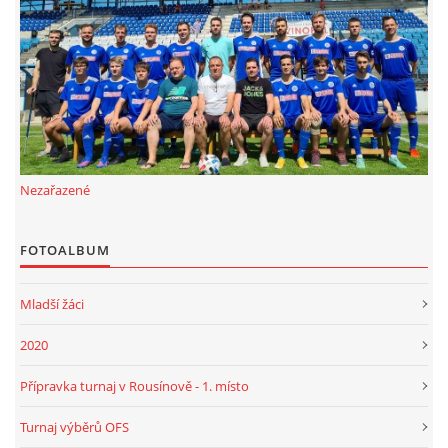
FKD, z.s.
Drnovice 704
68304 Drnovice
ičo 27005305
č.ú. 3227086359 / 0800
Nezařazené
sekretarfkd@centrum.cz
FOTOALBUM
© 2026 eStránky.cz
|
RSS
Mladší žáci
2020
Přípravka turnaj v Rousínově - 1. místo
Turnaj výběrů OFS