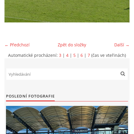
MLADŠÍ ŽÁCI
MLADŠÍ ŽÁCI "B"
← Předchozí
Zpět do složky
Další →
STARŠÍ PŘÍPRAVKA R 2012 + 2013
Automatické procházení:
3
|
4
|
5
|
6
|
7
(čas ve vteřinách)
MLADŠÍ PŘÍPRAVKA R2014-2015
PODPORUJÍ NÁŠ KLUB
POSLEDNÍ FOTOGRAFIE
ARCHÍV
DOTACE