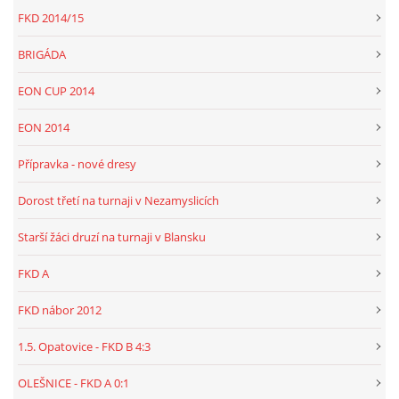
FKD 2014/15
BRIGÁDA
EON CUP 2014
EON 2014
Přípravka - nové dresy
Dorost třetí na turnaji v Nezamyslicích
Starší žáci druzí na turnaji v Blansku
FKD A
FKD nábor 2012
1.5. Opatovice - FKD B 4:3
OLEŠNICE - FKD A 0:1