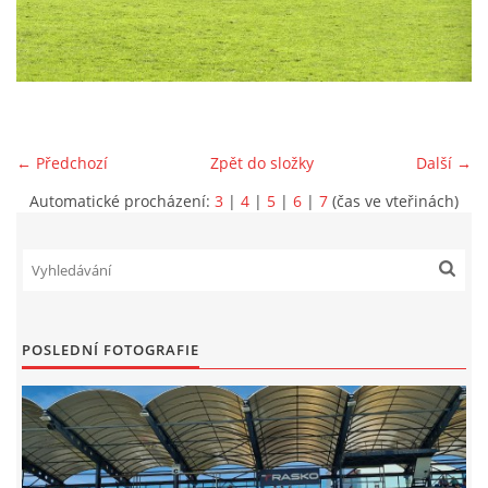
MLADŠÍ ŽÁCI
MLADŠÍ ŽÁCI "B"
← Předchozí
Zpět do složky
Další →
STARŠÍ PŘÍPRAVKA R 2012 + 2013
Automatické procházení:
3
|
4
|
5
|
6
|
7
(čas ve vteřinách)
MLADŠÍ PŘÍPRAVKA R2014-2015
PODPORUJÍ NÁŠ KLUB
POSLEDNÍ FOTOGRAFIE
ARCHÍV
DOTACE