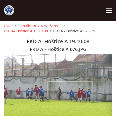
Úvod
Fotoalbum
Nezařazené
FKD A- Hoštice A 19.10.08
FKD A - Hoštice A 076.JPG
ÚVOD
FKD A- Hoštice A 19.10.08
NÁBOR
FKD A - Hoštice A 076.JPG
FKD A
FKD B
STARŠÍ DOROST
STARŠÍ ŽÁCI