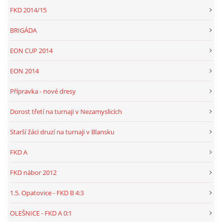
FKD 2014/15
BRIGÁDA
EON CUP 2014
EON 2014
Přípravka - nové dresy
Dorost třetí na turnaji v Nezamyslicích
Starší žáci druzí na turnaji v Blansku
FKD A
FKD nábor 2012
1.5. Opatovice - FKD B 4:3
OLEŠNICE - FKD A 0:1