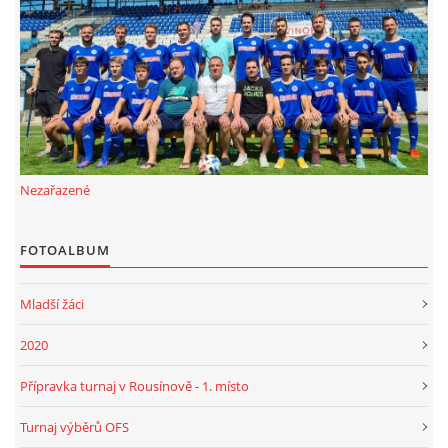
FKD, z.s.
Drnovice 704
68304 Drnovice
ičo 27005305
č.ú. 3227086359 / 0800
Nezařazené
sekretarfkd@centrum.cz
FOTOALBUM
© 2026 eStránky.cz
|
RSS
Mladší žáci
2020
Přípravka turnaj v Rousínově - 1. místo
Turnaj výběrů OFS