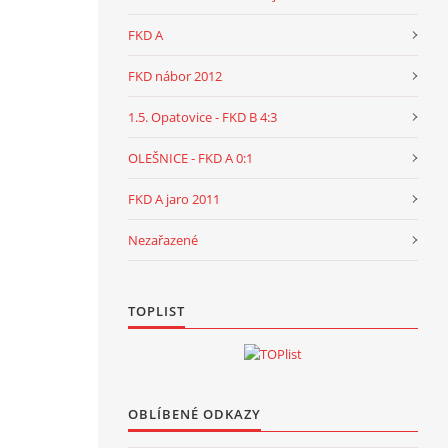
FKD A
FKD nábor 2012
1.5. Opatovice - FKD B 4:3
OLEŠNICE - FKD A 0:1
FKD A jaro 2011
Nezařazené
TOPLIST
OBLÍBENÉ ODKAZY