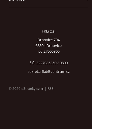
FKD, z.s.
Drnovice 704
68304 Drnovice
ičo 27005305
č.ú. 3227086359 / 0800
sekretarfkd@centrum.cz
© 2026 eStránky.cz
|
RSS