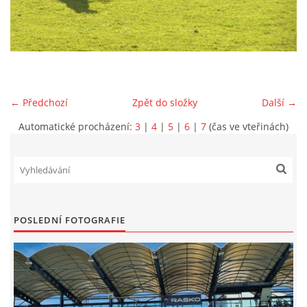
MLADŠÍ ŽÁCI
MLADŠÍ ŽÁCI "B"
← Předchozí
Zpět do složky
Další →
STARŠÍ PŘÍPRAVKA R 2012 + 2013
Automatické procházení:
3
|
4
|
5
|
6
|
7
(čas ve vteřinách)
MLADŠÍ PŘÍPRAVKA R2014-2015
PODPORUJÍ NÁŠ KLUB
POSLEDNÍ FOTOGRAFIE
ARCHÍV
DOTACE