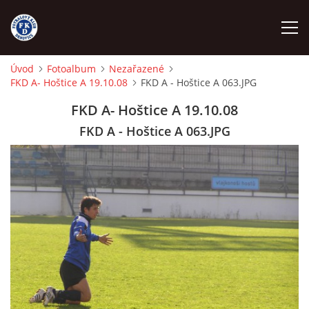
Úvod
Fotoalbum
Nezařazené
FKD A- Hoštice A 19.10.08
FKD A - Hoštice A 063.JPG
ÚVOD
FKD A- Hoštice A 19.10.08
NÁBOR
FKD A - Hoštice A 063.JPG
FKD A
FKD B
STARŠÍ DOROST
STARŠÍ ŽÁCI