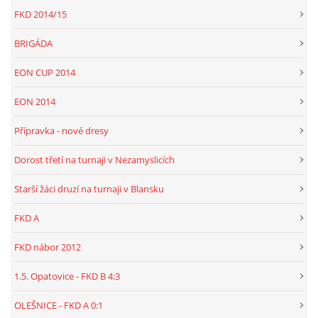
FKD 2014/15
BRIGÁDA
EON CUP 2014
EON 2014
Přípravka - nové dresy
Dorost třetí na turnaji v Nezamyslicích
Starší žáci druzí na turnaji v Blansku
FKD A
FKD nábor 2012
1.5. Opatovice - FKD B 4:3
OLEŠNICE - FKD A 0:1