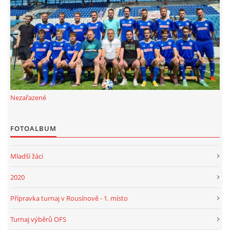
FKD, z.s.
Drnovice 704
68304 Drnovice
ičo 27005305
č.ú. 3227086359 / 0800
Nezařazené
sekretarfkd@centrum.cz
FOTOALBUM
© 2026 eStránky.cz
|
RSS
Mladší žáci
2020
Přípravka turnaj v Rousínově - 1. místo
Turnaj výběrů OFS