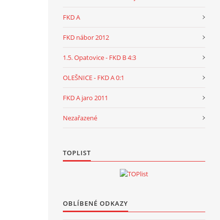
FKD A
FKD nábor 2012
1.5. Opatovice - FKD B 4:3
OLEŠNICE - FKD A 0:1
FKD A jaro 2011
Nezařazené
TOPLIST
OBLÍBENÉ ODKAZY