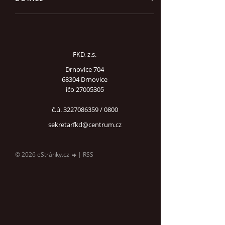
FKD, z.s.
Drnovice 704
68304 Drnovice
ičo 27005305
č.ú. 3227086359 / 0800
sekretarfkd@centrum.cz
© 2026 eStránky.cz
|
RSS