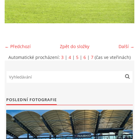
MLADŠÍ ŽÁCI
MLADŠÍ ŽÁCI "B"
← Předchozí
Zpět do složky
Další →
STARŠÍ PŘÍPRAVKA R 2012 + 2013
Automatické procházení:
3
|
4
|
5
|
6
|
7
(čas ve vteřinách)
MLADŠÍ PŘÍPRAVKA R2014-2015
PODPORUJÍ NÁŠ KLUB
POSLEDNÍ FOTOGRAFIE
ARCHÍV
DOTACE