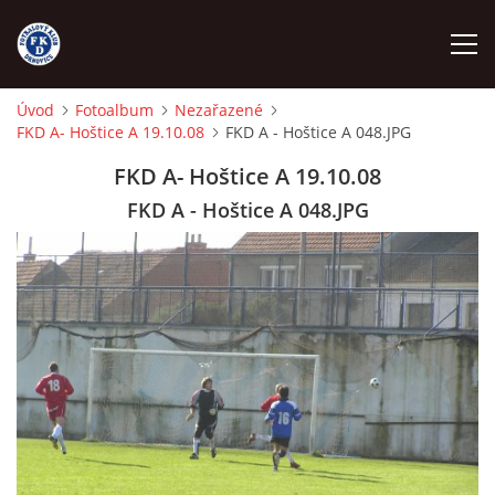
Úvod
Fotoalbum
Nezařazené
FKD A- Hoštice A 19.10.08
FKD A - Hoštice A 048.JPG
ÚVOD
FKD A- Hoštice A 19.10.08
NÁBOR
FKD A - Hoštice A 048.JPG
FKD A
FKD B
STARŠÍ DOROST
STARŠÍ ŽÁCI