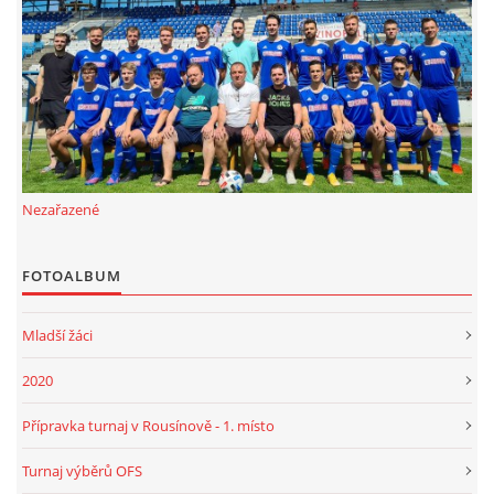
FKD, z.s.
Drnovice 704
68304 Drnovice
ičo 27005305
č.ú. 3227086359 / 0800
Nezařazené
sekretarfkd@centrum.cz
FOTOALBUM
© 2026 eStránky.cz
|
RSS
Mladší žáci
2020
Přípravka turnaj v Rousínově - 1. místo
Turnaj výběrů OFS