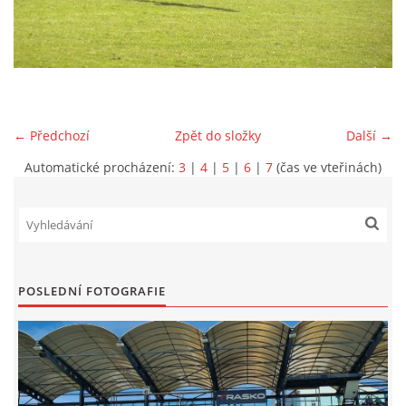
MLADŠÍ ŽÁCI
MLADŠÍ ŽÁCI "B"
← Předchozí
Zpět do složky
Další →
STARŠÍ PŘÍPRAVKA R 2012 + 2013
Automatické procházení:
3
|
4
|
5
|
6
|
7
(čas ve vteřinách)
MLADŠÍ PŘÍPRAVKA R2014-2015
PODPORUJÍ NÁŠ KLUB
POSLEDNÍ FOTOGRAFIE
ARCHÍV
DOTACE