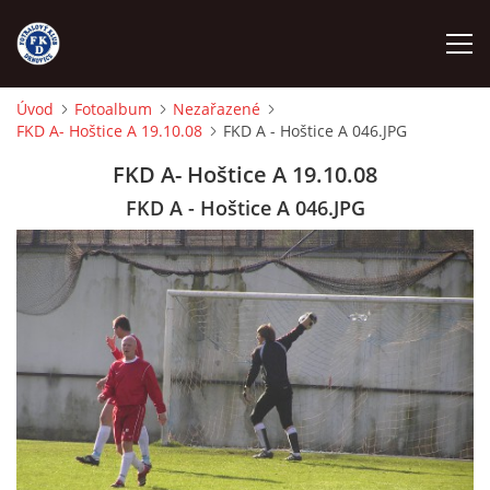
Úvod
Fotoalbum
Nezařazené
FKD A- Hoštice A 19.10.08
FKD A - Hoštice A 046.JPG
ÚVOD
FKD A- Hoštice A 19.10.08
NÁBOR
FKD A - Hoštice A 046.JPG
FKD A
FKD B
STARŠÍ DOROST
STARŠÍ ŽÁCI