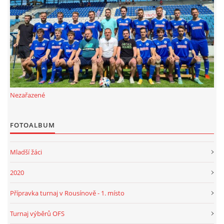
FKD, z.s.
Drnovice 704
68304 Drnovice
ičo 27005305
č.ú. 3227086359 / 0800
Nezařazené
sekretarfkd@centrum.cz
FOTOALBUM
© 2026 eStránky.cz
|
RSS
Mladší žáci
2020
Přípravka turnaj v Rousínově - 1. místo
Turnaj výběrů OFS