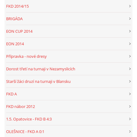
FKD 2014/15
BRIGÁDA
EON CUP 2014
EON 2014
Přípravka - nové dresy
Dorost třetí na turnaji v Nezamyslicích
Starší žáci druzí na turnaji v Blansku
FKD A
FKD nábor 2012
1.5. Opatovice - FKD B 4:3
OLEŠNICE - FKD A 0:1