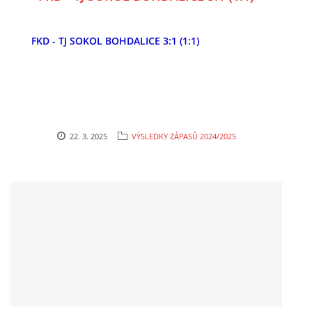
FKD - TJ SOKOL BOHDALICE 3:1 (1:1)
FKD, z.s.
Drnovice 704
68304 Drnovice
ičo 27005305
č.ú. 3227086359 / 0800
22. 3. 2025
VÝSLEDKY ZÁPASŮ 2024/2025
sekretarfkd@centrum.cz
© 2026 eStránky.cz
|
RSS