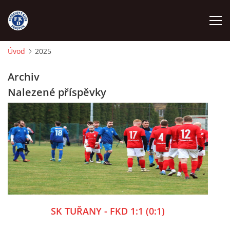
Úvod
2025
ÚVOD
Archiv
Nalezené příspěvky
NÁBOR
FKD A
FKD B
STARŠÍ DOROST
SK TUŘANY - FKD 1:1 (0:1)
STARŠÍ ŽÁCI