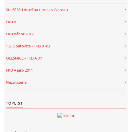
Starší žáci druzí na turnaji v Blansku
FKD A
FKD nábor 2012
1.5. Opatovice - FKD B 4:3
OLEŠNICE - FKD A 0:1
FKD A jaro 2011
Nezařazené
TOPLIST