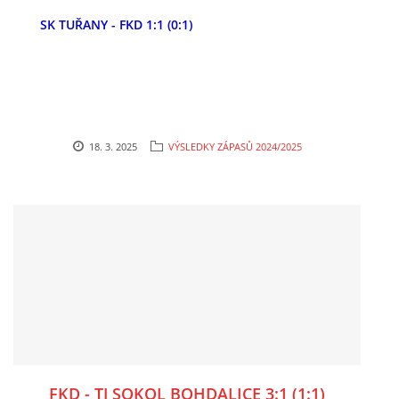
SK TUŘANY - FKD 1:1 (0:1)
MLADŠÍ ŽÁCI
MLADŠÍ ŽÁCI "B"
STARŠÍ PŘÍPRAVKA R 2012 + 2013
18. 3. 2025
VÝSLEDKY ZÁPASŮ 2024/2025
MLADŠÍ PŘÍPRAVKA R2014-2015
PODPORUJÍ NÁŠ KLUB
ARCHÍV
DOTACE
FKD - TJ SOKOL BOHDALICE 3:1 (1:1)