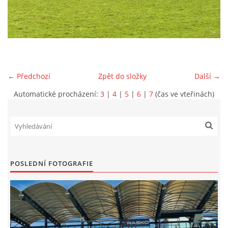
MLADŠÍ ŽÁCI
MLADŠÍ ŽÁCI "B"
← Předchozí
Zpět do složky
Další →
STARŠÍ PŘÍPRAVKA R 2012 + 2013
Automatické procházení:
3
|
4
|
5
|
6
|
7
(čas ve vteřinách)
MLADŠÍ PŘÍPRAVKA R2014-2015
PODPORUJÍ NÁŠ KLUB
POSLEDNÍ FOTOGRAFIE
ARCHÍV
DOTACE