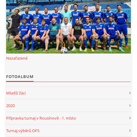
FKD, z.s.
Drnovice 704
68304 Drnovice
ičo 27005305
č.ú. 3227086359 / 0800
Nezařazené
sekretarfkd@centrum.cz
FOTOALBUM
© 2026 eStránky.cz
|
RSS
Mladší žáci
2020
Přípravka turnaj v Rousínově - 1. místo
Turnaj výběrů OFS