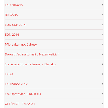
FKD 2014/15
BRIGÁDA
EON CUP 2014
EON 2014
Přípravka - nové dresy
Dorost třetí na turnaji v Nezamyslicích
Starší žáci druzí na turnaji v Blansku
FKD A
FKD nábor 2012
1.5. Opatovice - FKD B 4:3
OLEŠNICE - FKD A 0:1