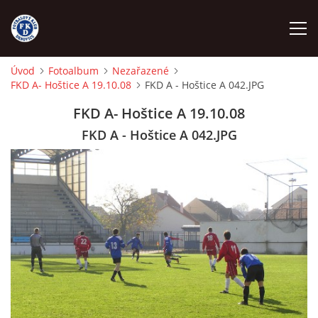
Úvod
Fotoalbum
Nezařazené
FKD A- Hoštice A 19.10.08
FKD A - Hoštice A 042.JPG
ÚVOD
FKD A- Hoštice A 19.10.08
NÁBOR
FKD A - Hoštice A 042.JPG
FKD A
FKD B
STARŠÍ DOROST
STARŠÍ ŽÁCI