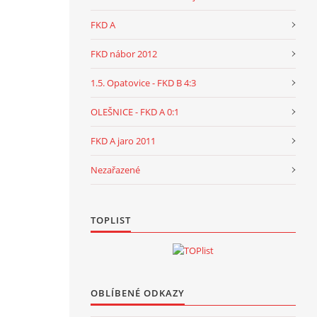
FKD A
FKD nábor 2012
1.5. Opatovice - FKD B 4:3
OLEŠNICE - FKD A 0:1
FKD A jaro 2011
Nezařazené
TOPLIST
OBLÍBENÉ ODKAZY