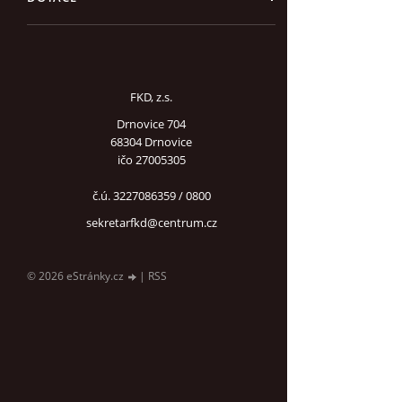
FKD, z.s.
Drnovice 704
68304 Drnovice
ičo 27005305
č.ú. 3227086359 / 0800
sekretarfkd@centrum.cz
© 2026 eStránky.cz
|
RSS