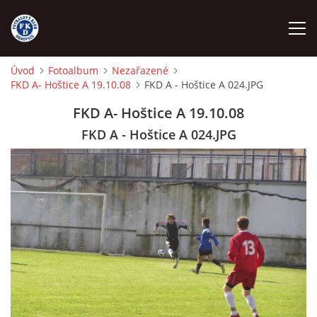
Úvod
Fotoalbum
Nezařazené
FKD A- Hoštice A 19.10.08
FKD A - Hoštice A 024.JPG
ÚVOD
FKD A- Hoštice A 19.10.08
NÁBOR
FKD A - Hoštice A 024.JPG
FKD A
FKD B
STARŠÍ DOROST
STARŠÍ ŽÁCI