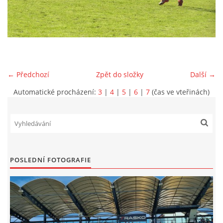
MLADŠÍ ŽÁCI
MLADŠÍ ŽÁCI "B"
← Předchozí
Zpět do složky
Další →
STARŠÍ PŘÍPRAVKA R 2012 + 2013
Automatické procházení:
3
|
4
|
5
|
6
|
7
(čas ve vteřinách)
MLADŠÍ PŘÍPRAVKA R2014-2015
PODPORUJÍ NÁŠ KLUB
POSLEDNÍ FOTOGRAFIE
ARCHÍV
DOTACE