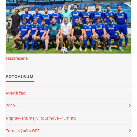
FKD, z.s.
Drnovice 704
68304 Drnovice
ičo 27005305
č.ú. 3227086359 / 0800
Nezařazené
sekretarfkd@centrum.cz
FOTOALBUM
© 2026 eStránky.cz
|
RSS
Mladší žáci
2020
Přípravka turnaj v Rousínově - 1. místo
Turnaj výběrů OFS