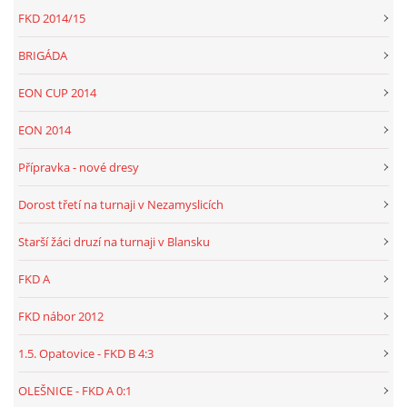
FKD 2014/15
BRIGÁDA
EON CUP 2014
EON 2014
Přípravka - nové dresy
Dorost třetí na turnaji v Nezamyslicích
Starší žáci druzí na turnaji v Blansku
FKD A
FKD nábor 2012
1.5. Opatovice - FKD B 4:3
OLEŠNICE - FKD A 0:1