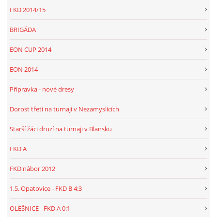
FKD 2014/15
BRIGÁDA
EON CUP 2014
EON 2014
Přípravka - nové dresy
Dorost třetí na turnaji v Nezamyslicích
Starší žáci druzí na turnaji v Blansku
FKD A
FKD nábor 2012
1.5. Opatovice - FKD B 4:3
OLEŠNICE - FKD A 0:1