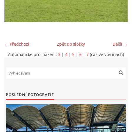
MLADŠÍ ŽÁCI
MLADŠÍ ŽÁCI "B"
← Předchozí
Zpět do složky
Další →
STARŠÍ PŘÍPRAVKA R 2012 + 2013
Automatické procházení:
3
|
4
|
5
|
6
|
7
(čas ve vteřinách)
MLADŠÍ PŘÍPRAVKA R2014-2015
PODPORUJÍ NÁŠ KLUB
POSLEDNÍ FOTOGRAFIE
ARCHÍV
DOTACE