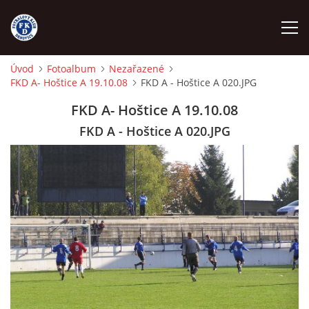
Úvod
Fotoalbum
Nezařazené
FKD A- Hoštice A 19.10.08
FKD A - Hoštice A 020.JPG
ÚVOD
FKD A- Hoštice A 19.10.08
NÁBOR
FKD A - Hoštice A 020.JPG
FKD A
FKD B
STARŠÍ DOROST
STARŠÍ ŽÁCI