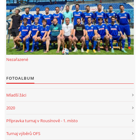
FKD, z.s.
Drnovice 704
68304 Drnovice
ičo 27005305
č.ú. 3227086359 / 0800
Nezařazené
sekretarfkd@centrum.cz
FOTOALBUM
© 2026 eStránky.cz
|
RSS
Mladší žáci
2020
Přípravka turnaj v Rousínově - 1. místo
Turnaj výběrů OFS