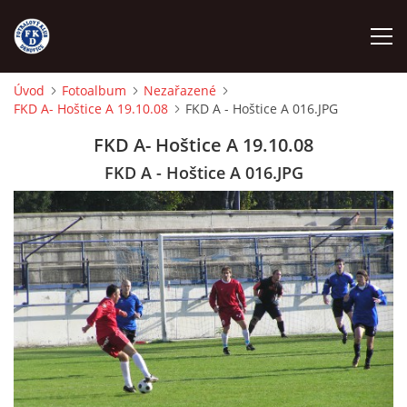
Úvod
Fotoalbum
Nezařazené
FKD A- Hoštice A 19.10.08
FKD A - Hoštice A 016.JPG
ÚVOD
FKD A- Hoštice A 19.10.08
NÁBOR
FKD A - Hoštice A 016.JPG
FKD A
FKD B
STARŠÍ DOROST
STARŠÍ ŽÁCI