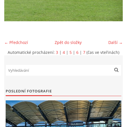
MLADŠÍ ŽÁCI
MLADŠÍ ŽÁCI "B"
← Předchozí
Zpět do složky
Další →
STARŠÍ PŘÍPRAVKA R 2012 + 2013
Automatické procházení:
3
|
4
|
5
|
6
|
7
(čas ve vteřinách)
MLADŠÍ PŘÍPRAVKA R2014-2015
PODPORUJÍ NÁŠ KLUB
POSLEDNÍ FOTOGRAFIE
ARCHÍV
DOTACE