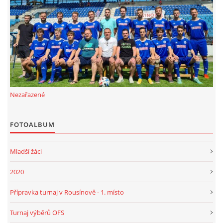
FKD, z.s.
Drnovice 704
68304 Drnovice
ičo 27005305
č.ú. 3227086359 / 0800
Nezařazené
sekretarfkd@centrum.cz
FOTOALBUM
© 2026 eStránky.cz
|
RSS
Mladší žáci
2020
Přípravka turnaj v Rousínově - 1. místo
Turnaj výběrů OFS