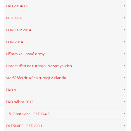
FKD 2014/15
BRIGÁDA
EON CUP 2014
EON 2014
Přípravka - nové dresy
Dorost třetí na turnaji v Nezamyslicích
Starší žáci druzí na turnaji v Blansku
FKD A
FKD nábor 2012
1.5. Opatovice - FKD B 4:3
OLEŠNICE - FKD A 0:1