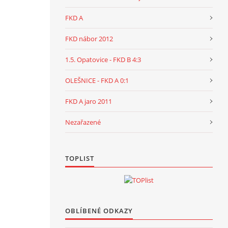
FKD A
FKD nábor 2012
1.5. Opatovice - FKD B 4:3
OLEŠNICE - FKD A 0:1
FKD A jaro 2011
Nezařazené
TOPLIST
OBLÍBENÉ ODKAZY