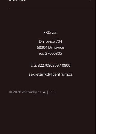
FKD, z.s.
Drnovice 704
68304 Drnovice
ičo 27005305
č.ú. 3227086359 / 0800
sekretarfkd@centrum.cz
© 2026 eStránky.cz
|
RSS