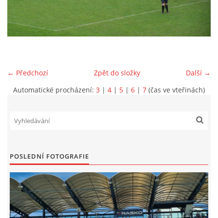
MLADŠÍ ŽÁCI
MLADŠÍ ŽÁCI "B"
← Předchozí
Zpět do složky
Další →
STARŠÍ PŘÍPRAVKA R 2012 + 2013
Automatické procházení:
3
|
4
|
5
|
6
|
7
(čas ve vteřinách)
MLADŠÍ PŘÍPRAVKA R2014-2015
PODPORUJÍ NÁŠ KLUB
POSLEDNÍ FOTOGRAFIE
ARCHÍV
DOTACE