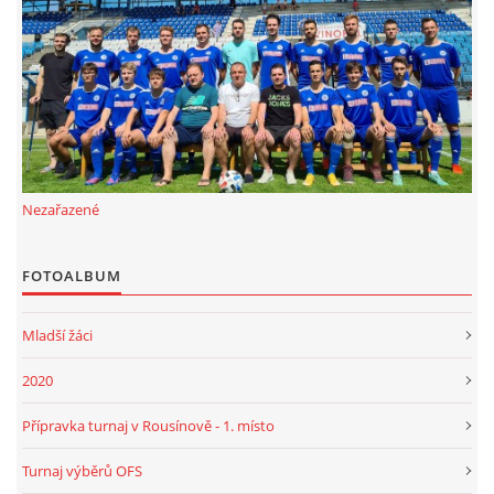
FKD, z.s.
Drnovice 704
68304 Drnovice
ičo 27005305
č.ú. 3227086359 / 0800
Nezařazené
sekretarfkd@centrum.cz
FOTOALBUM
© 2026 eStránky.cz
|
RSS
Mladší žáci
2020
Přípravka turnaj v Rousínově - 1. místo
Turnaj výběrů OFS