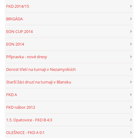
FKD 2014/15
BRIGÁDA
EON CUP 2014
EON 2014
Přípravka - nové dresy
Dorost třetí na turnaji v Nezamyslicích
Starší žáci druzí na turnaji v Blansku
FKD A
FKD nábor 2012
1.5. Opatovice - FKD B 4:3
OLEŠNICE - FKD A 0:1