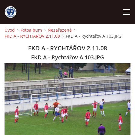
Úvod
Fotoalbum
Nezařazené
FKD A - RYCHTÁŘOV 2.11.08
FKD A - Rychtářov A 103.JPG
ÚVOD
FKD A - RYCHTÁŘOV 2.11.08
NÁBOR
FKD A - Rychtářov A 103.JPG
FKD A
FKD B
STARŠÍ DOROST
STARŠÍ ŽÁCI