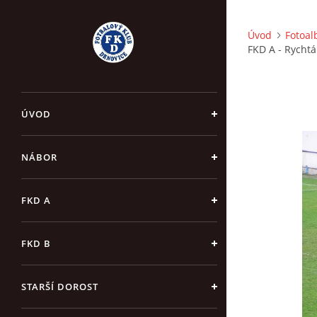
Úvod
Fotoa
FKD A - Rychtá
ÚVOD
NÁBOR
FKD A
FKD B
STARŠÍ DOROST