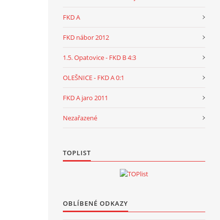
FKD A
FKD nábor 2012
1.5. Opatovice - FKD B 4:3
OLEŠNICE - FKD A 0:1
FKD A jaro 2011
Nezařazené
TOPLIST
OBLÍBENÉ ODKAZY