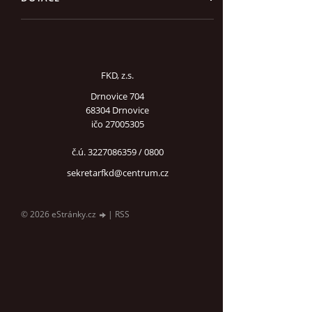
FKD, z.s.
Drnovice 704
68304 Drnovice
ičo 27005305
č.ú. 3227086359 / 0800
sekretarfkd@centrum.cz
© 2026 eStránky.cz
|
RSS