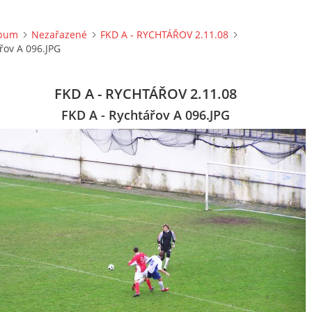
lbum
Nezařazené
FKD A - RYCHTÁŘOV 2.11.08
řov A 096.JPG
FKD A - RYCHTÁŘOV 2.11.08
FKD A - Rychtářov A 096.JPG