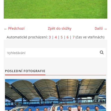
MLADŠÍ ŽÁCI
MLADŠÍ ŽÁCI "B"
← Předchozí
Zpět do složky
Další →
Automatické procházení:
3
|
4
|
5
|
6
|
7
(čas ve vteřinách)
STARŠÍ PŘÍPRAVKA R 2012 + 2013
MLADŠÍ PŘÍPRAVKA R2014-2015
PODPORUJÍ NÁŠ KLUB
POSLEDNÍ FOTOGRAFIE
ARCHÍV
DOTACE