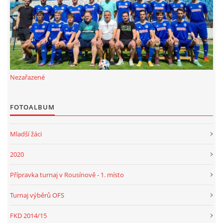
FKD, z.s.
Drnovice 704
68304 Drnovice
ičo 27005305
Nezařazené
č.ú. 3227086359 / 0800
sekretarfkd@centrum.cz
FOTOALBUM
© 2026 eStránky.cz
|
RSS
Mladší žáci
2020
Přípravka turnaj v Rousínově - 1. místo
Turnaj výběrů OFS
FKD 2014/15