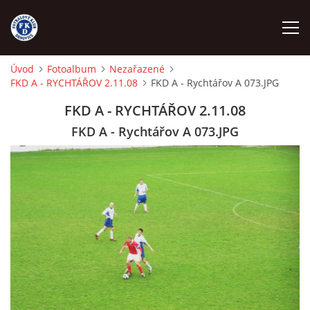
Úvod
Fotoalbum
Nezařazené
FKD A - RYCHTÁŘOV 2.11.08
FKD A - Rychtářov A 073.JPG
ÚVOD
FKD A - RYCHTÁŘOV 2.11.08
NÁBOR
FKD A - Rychtářov A 073.JPG
FKD A
FKD B
STARŠÍ DOROST
STARŠÍ ŽÁCI