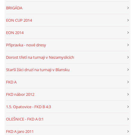
BRIGÁDA
EON CUP 2014
EON 2014
Přípravka - nové dresy
Dorost třetí na turnaji v Nezamyslicích
Starší žáci druzí na turnaji v Blansku
FKD A
FKD nábor 2012
1.5. Opatovice - FKD B 4:3
OLEŠNICE - FKD A 0:1
FKD A jaro 2011