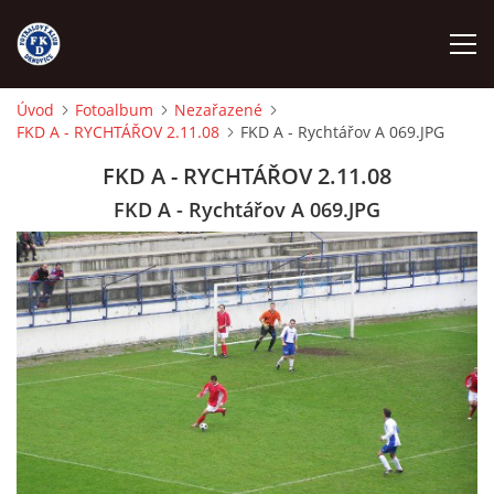
Úvod
Fotoalbum
Nezařazené
FKD A - RYCHTÁŘOV 2.11.08
FKD A - Rychtářov A 069.JPG
ÚVOD
FKD A - RYCHTÁŘOV 2.11.08
NÁBOR
FKD A - Rychtářov A 069.JPG
FKD A
FKD B
STARŠÍ DOROST
STARŠÍ ŽÁCI