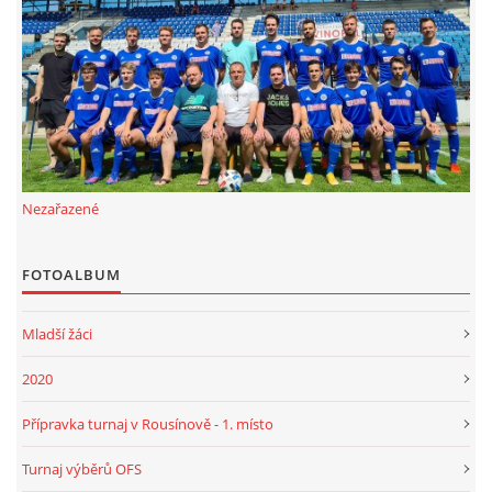
FKD, z.s.
Drnovice 704
68304 Drnovice
ičo 27005305
č.ú. 3227086359 / 0800
Nezařazené
sekretarfkd@centrum.cz
FOTOALBUM
© 2026 eStránky.cz
|
RSS
Mladší žáci
2020
Přípravka turnaj v Rousínově - 1. místo
Turnaj výběrů OFS