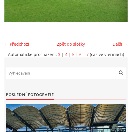
MLADŠÍ ŽÁCI
MLADŠÍ ŽÁCI "B"
← Předchozí
Zpět do složky
Další →
STARŠÍ PŘÍPRAVKA R 2012 + 2013
Automatické procházení:
3
|
4
|
5
|
6
|
7
(čas ve vteřinách)
MLADŠÍ PŘÍPRAVKA R2014-2015
PODPORUJÍ NÁŠ KLUB
POSLEDNÍ FOTOGRAFIE
ARCHÍV
DOTACE