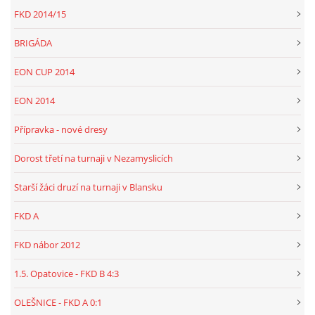
FKD 2014/15
BRIGÁDA
EON CUP 2014
EON 2014
Přípravka - nové dresy
Dorost třetí na turnaji v Nezamyslicích
Starší žáci druzí na turnaji v Blansku
FKD A
FKD nábor 2012
1.5. Opatovice - FKD B 4:3
OLEŠNICE - FKD A 0:1