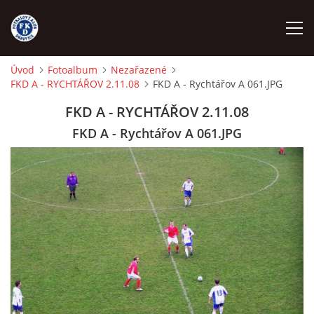
Úvod
Fotoalbum
Nezařazené
FKD A - RYCHTÁŘOV 2.11.08
FKD A - Rychtářov A 061.JPG
ÚVOD
FKD A - RYCHTÁŘOV 2.11.08
NÁBOR
FKD A - Rychtářov A 061.JPG
FKD A
FKD B
STARŠÍ DOROST
STARŠÍ ŽÁCI