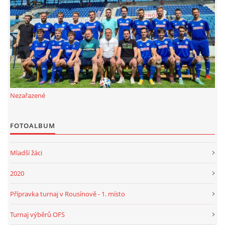
FKD, z.s.
Drnovice 704
68304 Drnovice
ičo 27005305
č.ú. 3227086359 / 0800
Nezařazené
sekretarfkd@centrum.cz
FOTOALBUM
© 2026 eStránky.cz
|
RSS
Mladší žáci
2020
Přípravka turnaj v Rousínově - 1. místo
Turnaj výběrů OFS