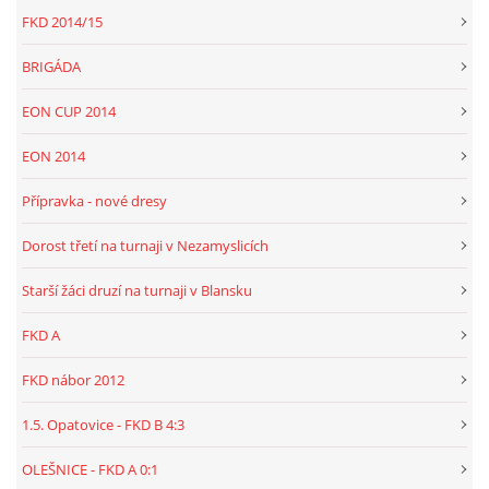
FKD 2014/15
BRIGÁDA
EON CUP 2014
EON 2014
Přípravka - nové dresy
Dorost třetí na turnaji v Nezamyslicích
Starší žáci druzí na turnaji v Blansku
FKD A
FKD nábor 2012
1.5. Opatovice - FKD B 4:3
OLEŠNICE - FKD A 0:1