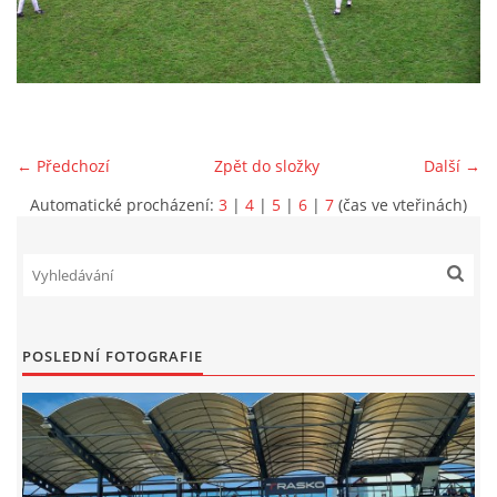
MLADŠÍ ŽÁCI
MLADŠÍ ŽÁCI "B"
← Předchozí
Zpět do složky
Další →
STARŠÍ PŘÍPRAVKA R 2012 + 2013
Automatické procházení:
3
|
4
|
5
|
6
|
7
(čas ve vteřinách)
MLADŠÍ PŘÍPRAVKA R2014-2015
PODPORUJÍ NÁŠ KLUB
POSLEDNÍ FOTOGRAFIE
ARCHÍV
DOTACE