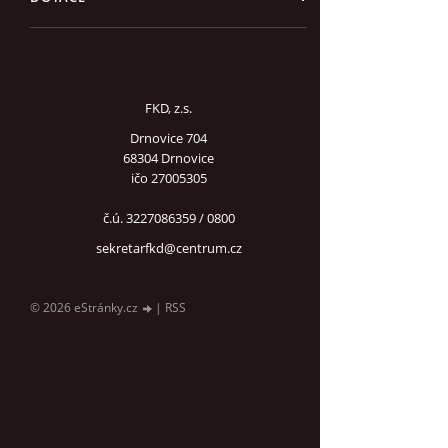
FKD, z.s.
Drnovice 704
68304 Drnovice
ičo 27005305
č.ú. 3227086359 / 0800
sekretarfkd@centrum.cz
© 2026 eStránky.cz
|
RSS