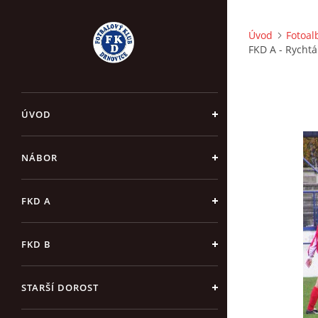
Úvod
Fotoa
FKD A - Rychtá
ÚVOD
NÁBOR
FKD A
FKD B
STARŠÍ DOROST