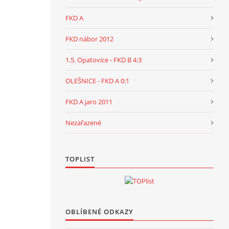
FKD A
FKD nábor 2012
1.5. Opatovice - FKD B 4:3
OLEŠNICE - FKD A 0:1
FKD A jaro 2011
Nezařazené
TOPLIST
OBLÍBENÉ ODKAZY