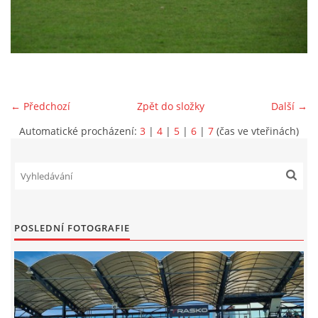
MLADŠÍ ŽÁCI
MLADŠÍ ŽÁCI "B"
← Předchozí
Zpět do složky
Další →
STARŠÍ PŘÍPRAVKA R 2012 + 2013
Automatické procházení:
3
|
4
|
5
|
6
|
7
(čas ve vteřinách)
MLADŠÍ PŘÍPRAVKA R2014-2015
PODPORUJÍ NÁŠ KLUB
POSLEDNÍ FOTOGRAFIE
ARCHÍV
DOTACE