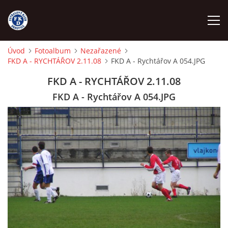
Úvod
Fotoalbum
Nezařazené
FKD A - RYCHTÁŘOV 2.11.08
FKD A - Rychtářov A 054.JPG
ÚVOD
FKD A - RYCHTÁŘOV 2.11.08
NÁBOR
FKD A - Rychtářov A 054.JPG
FKD A
FKD B
STARŠÍ DOROST
STARŠÍ ŽÁCI