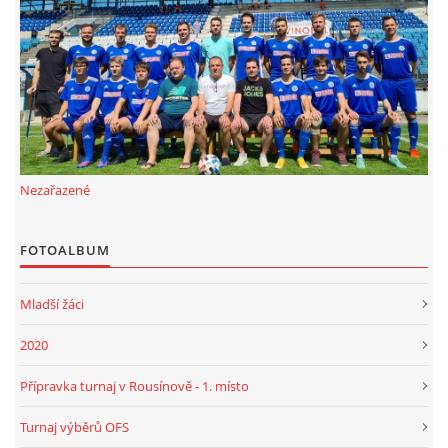
FKD, z.s.
Drnovice 704
68304 Drnovice
ičo 27005305
č.ú. 3227086359 / 0800
Nezařazené
sekretarfkd@centrum.cz
FOTOALBUM
© 2026 eStránky.cz
|
RSS
Mladší žáci
2020
Přípravka turnaj v Rousínově - 1. místo
Turnaj výběrů OFS