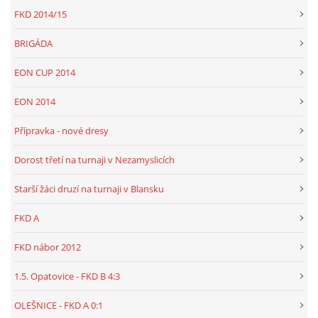
FKD 2014/15
BRIGÁDA
EON CUP 2014
EON 2014
Přípravka - nové dresy
Dorost třetí na turnaji v Nezamyslicích
Starší žáci druzí na turnaji v Blansku
FKD A
FKD nábor 2012
1.5. Opatovice - FKD B 4:3
OLEŠNICE - FKD A 0:1