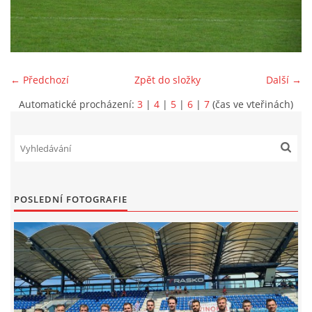
MLADŠÍ ŽÁCI
MLADŠÍ ŽÁCI "B"
← Předchozí
Zpět do složky
Další →
Automatické procházení:
3
|
4
|
5
|
6
|
7
(čas ve vteřinách)
STARŠÍ PŘÍPRAVKA R 2012 + 2013
MLADŠÍ PŘÍPRAVKA R2014-2015
PODPORUJÍ NÁŠ KLUB
POSLEDNÍ FOTOGRAFIE
ARCHÍV
DOTACE