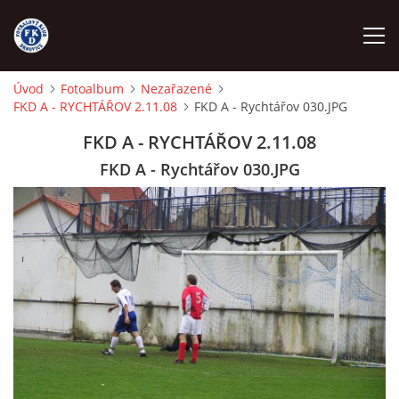
Úvod
Fotoalbum
Nezařazené
FKD A - RYCHTÁŘOV 2.11.08
FKD A - Rychtářov 030.JPG
ÚVOD
FKD A - RYCHTÁŘOV 2.11.08
NÁBOR
FKD A - Rychtářov 030.JPG
FKD A
FKD B
STARŠÍ DOROST
STARŠÍ ŽÁCI