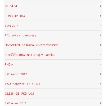
BRIGÁDA
EON CUP 2014
EON 2014
Přípravka - nové dresy
Dorost třetí na turnaji v Nezamyslicích
Starší žáci druzí na turnaji v Blansku
FKD A
FKD nábor 2012
1.5. Opatovice - FKD B 4:3
OLEŠNICE - FKD A 0:1
FKD A jaro 2011