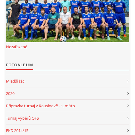
FKD, z.s.
Drnovice 704
68304 Drnovice
ičo 27005305
Nezařazené
č.ú. 3227086359 / 0800
sekretarfkd@centrum.cz
FOTOALBUM
© 2026 eStránky.cz
|
RSS
Mladší žáci
2020
Přípravka turnaj v Rousínově - 1. místo
Turnaj výběrů OFS
FKD 2014/15