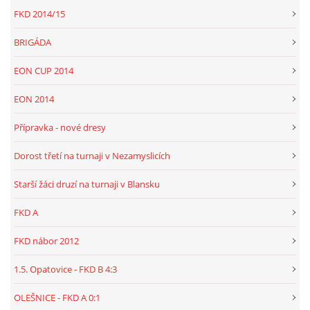
FKD 2014/15
BRIGÁDA
EON CUP 2014
EON 2014
Přípravka - nové dresy
Dorost třetí na turnaji v Nezamyslicích
Starší žáci druzí na turnaji v Blansku
FKD A
FKD nábor 2012
1.5. Opatovice - FKD B 4:3
OLEŠNICE - FKD A 0:1