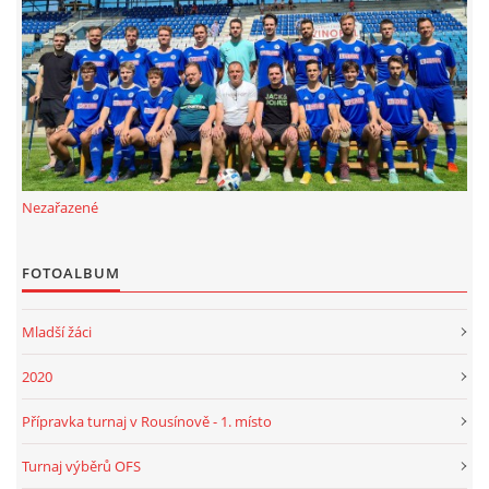
FKD, z.s.
Drnovice 704
68304 Drnovice
ičo 27005305
č.ú. 3227086359 / 0800
Nezařazené
sekretarfkd@centrum.cz
FOTOALBUM
© 2026 eStránky.cz
|
RSS
Mladší žáci
2020
Přípravka turnaj v Rousínově - 1. místo
Turnaj výběrů OFS