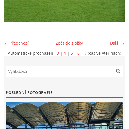
MLADŠÍ ŽÁCI
MLADŠÍ ŽÁCI "B"
← Předchozí
Zpět do složky
Další →
STARŠÍ PŘÍPRAVKA R 2012 + 2013
Automatické procházení:
3
|
4
|
5
|
6
|
7
(čas ve vteřinách)
MLADŠÍ PŘÍPRAVKA R2014-2015
PODPORUJÍ NÁŠ KLUB
POSLEDNÍ FOTOGRAFIE
ARCHÍV
DOTACE