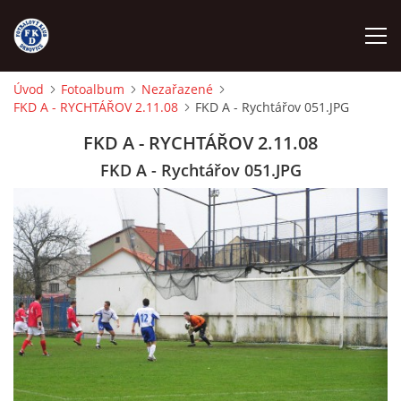
Úvod
Fotoalbum
Nezařazené
FKD A - RYCHTÁŘOV 2.11.08
FKD A - Rychtářov 051.JPG
ÚVOD
FKD A - RYCHTÁŘOV 2.11.08
NÁBOR
FKD A - Rychtářov 051.JPG
FKD A
FKD B
STARŠÍ DOROST
STARŠÍ ŽÁCI