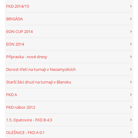
FKD 2014/15
BRIGÁDA
EON CUP 2014
EON 2014
Přípravka - nové dresy
Dorost třetí na turnaji v Nezamyslicích
Starší žáci druzí na turnaji v Blansku
FKD A
FKD nábor 2012
1.5. Opatovice - FKD B 4:3
OLEŠNICE - FKD A 0:1