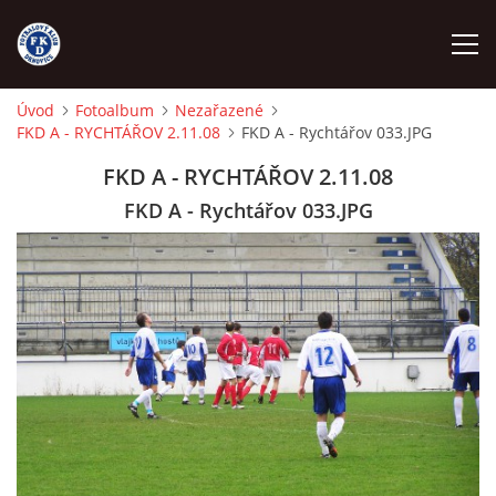
Úvod
Fotoalbum
Nezařazené
FKD A - RYCHTÁŘOV 2.11.08
FKD A - Rychtářov 033.JPG
ÚVOD
FKD A - RYCHTÁŘOV 2.11.08
NÁBOR
FKD A - Rychtářov 033.JPG
FKD A
FKD B
STARŠÍ DOROST
STARŠÍ ŽÁCI