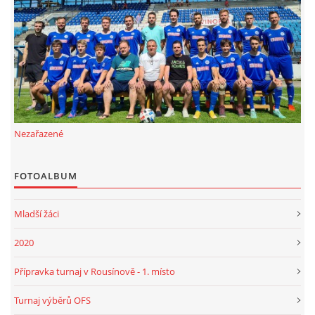
FKD, z.s.
Drnovice 704
68304 Drnovice
ičo 27005305
č.ú. 3227086359 / 0800
Nezařazené
sekretarfkd@centrum.cz
FOTOALBUM
© 2026 eStránky.cz
|
RSS
Mladší žáci
2020
Přípravka turnaj v Rousínově - 1. místo
Turnaj výběrů OFS