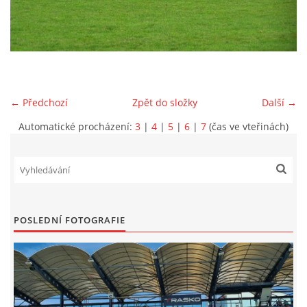
MLADŠÍ ŽÁCI
MLADŠÍ ŽÁCI "B"
← Předchozí
Zpět do složky
Další →
STARŠÍ PŘÍPRAVKA R 2012 + 2013
Automatické procházení:
3
|
4
|
5
|
6
|
7
(čas ve vteřinách)
MLADŠÍ PŘÍPRAVKA R2014-2015
PODPORUJÍ NÁŠ KLUB
POSLEDNÍ FOTOGRAFIE
ARCHÍV
DOTACE