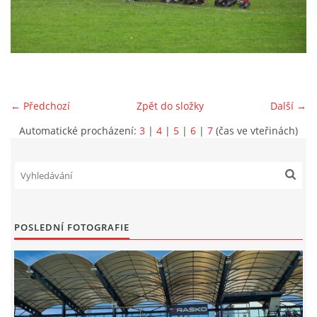
MLADŠÍ ŽÁCI
MLADŠÍ ŽÁCI "B"
← Předchozí
Zpět do složky
Další →
STARŠÍ PŘÍPRAVKA R 2012 + 2013
Automatické procházení:
3
|
4
|
5
|
6
|
7
(čas ve vteřinách)
MLADŠÍ PŘÍPRAVKA R2014-2015
PODPORUJÍ NÁŠ KLUB
POSLEDNÍ FOTOGRAFIE
ARCHÍV
DOTACE