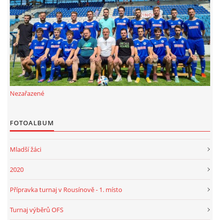
FKD, z.s.
Drnovice 704
68304 Drnovice
ičo 27005305
č.ú. 3227086359 / 0800
Nezařazené
sekretarfkd@centrum.cz
FOTOALBUM
© 2026 eStránky.cz
|
RSS
Mladší žáci
2020
Přípravka turnaj v Rousínově - 1. místo
Turnaj výběrů OFS