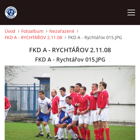
Úvod
Fotoalbum
Nezařazené
FKD A - RYCHTÁŘOV 2.11.08
FKD A - Rychtářov 015.JPG
ÚVOD
FKD A - RYCHTÁŘOV 2.11.08
NÁBOR
FKD A - Rychtářov 015.JPG
FKD A
FKD B
STARŠÍ DOROST
STARŠÍ ŽÁCI