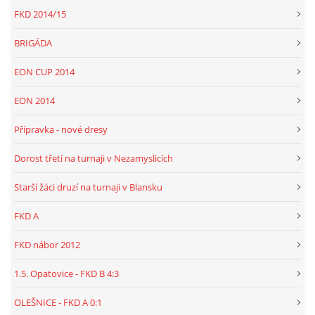
FKD 2014/15
BRIGÁDA
EON CUP 2014
EON 2014
Přípravka - nové dresy
Dorost třetí na turnaji v Nezamyslicích
Starší žáci druzí na turnaji v Blansku
FKD A
FKD nábor 2012
1.5. Opatovice - FKD B 4:3
OLEŠNICE - FKD A 0:1