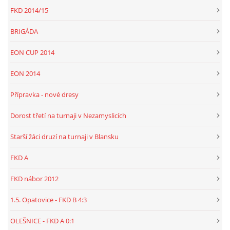
FKD 2014/15
BRIGÁDA
EON CUP 2014
EON 2014
Přípravka - nové dresy
Dorost třetí na turnaji v Nezamyslicích
Starší žáci druzí na turnaji v Blansku
FKD A
FKD nábor 2012
1.5. Opatovice - FKD B 4:3
OLEŠNICE - FKD A 0:1