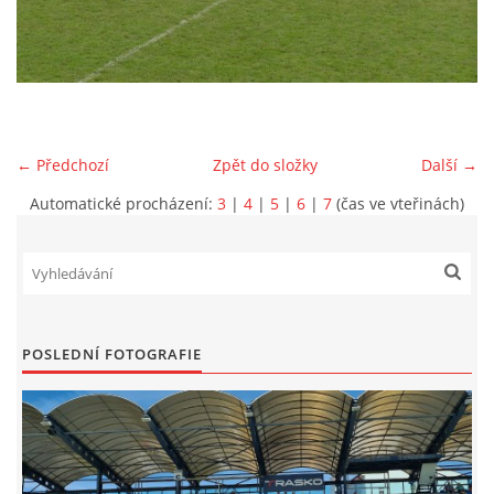
MLADŠÍ ŽÁCI
MLADŠÍ ŽÁCI "B"
← Předchozí
Zpět do složky
Další →
STARŠÍ PŘÍPRAVKA R 2012 + 2013
Automatické procházení:
3
|
4
|
5
|
6
|
7
(čas ve vteřinách)
MLADŠÍ PŘÍPRAVKA R2014-2015
PODPORUJÍ NÁŠ KLUB
POSLEDNÍ FOTOGRAFIE
ARCHÍV
DOTACE