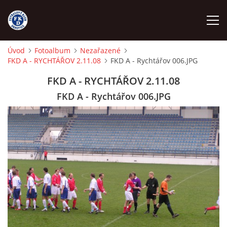
Úvod
Fotoalbum
Nezařazené
FKD A - RYCHTÁŘOV 2.11.08
FKD A - Rychtářov 006.JPG
ÚVOD
FKD A - RYCHTÁŘOV 2.11.08
NÁBOR
FKD A - Rychtářov 006.JPG
FKD A
FKD B
STARŠÍ DOROST
STARŠÍ ŽÁCI