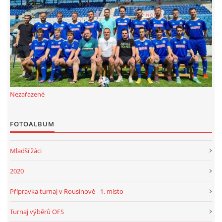
FKD, z.s.
Drnovice 704
68304 Drnovice
ičo 27005305
č.ú. 3227086359 / 0800
Nezařazené
sekretarfkd@centrum.cz
FOTOALBUM
© 2026 eStránky.cz
|
RSS
Mladší žáci
2020
Přípravka turnaj v Rousínově - 1. místo
Turnaj výběrů OFS