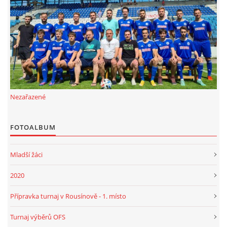
FKD, z.s.
Drnovice 704
68304 Drnovice
ičo 27005305
č.ú. 3227086359 / 0800
Nezařazené
sekretarfkd@centrum.cz
FOTOALBUM
© 2026 eStránky.cz
|
RSS
Mladší žáci
2020
Přípravka turnaj v Rousínově - 1. místo
Turnaj výběrů OFS