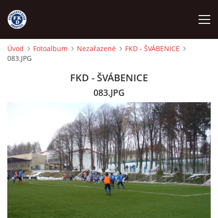
Úvod
Fotoalbum
Nezařazené
FKD - ŠVÁBENICE
083.JPG
ÚVOD
FKD - ŠVÁBENICE
NÁBOR
083.JPG
FKD A
FKD B
STARŠÍ DOROST
STARŠÍ ŽÁCI