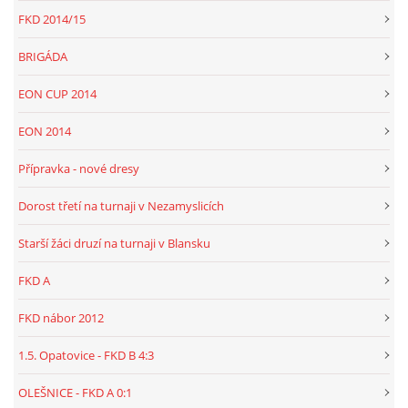
FKD 2014/15
BRIGÁDA
EON CUP 2014
EON 2014
Přípravka - nové dresy
Dorost třetí na turnaji v Nezamyslicích
Starší žáci druzí na turnaji v Blansku
FKD A
FKD nábor 2012
1.5. Opatovice - FKD B 4:3
OLEŠNICE - FKD A 0:1