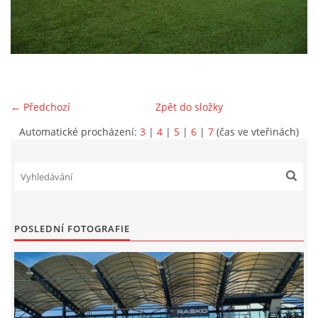
MLADŠÍ ŽÁCI
MLADŠÍ ŽÁCI "B"
← Předchozí
Zpět do složky
STARŠÍ PŘÍPRAVKA R 2012 + 2013
Automatické procházení:
3
|
4
|
5
|
6
|
7
(čas ve vteřinách)
MLADŠÍ PŘÍPRAVKA R2014-2015
PODPORUJÍ NÁŠ KLUB
POSLEDNÍ FOTOGRAFIE
ARCHÍV
DOTACE