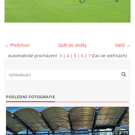
MLADŠÍ ŽÁCI
MLADŠÍ ŽÁCI "B"
← Předchozí
Zpět do složky
Další →
STARŠÍ PŘÍPRAVKA R 2012 + 2013
Automatické procházení:
3
|
4
|
5
|
6
|
7
(čas ve vteřinách)
MLADŠÍ PŘÍPRAVKA R2014-2015
PODPORUJÍ NÁŠ KLUB
POSLEDNÍ FOTOGRAFIE
ARCHÍV
DOTACE