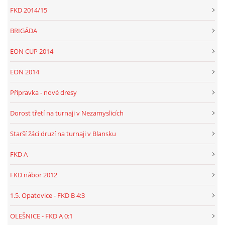
FKD 2014/15
BRIGÁDA
EON CUP 2014
EON 2014
Přípravka - nové dresy
Dorost třetí na turnaji v Nezamyslicích
Starší žáci druzí na turnaji v Blansku
FKD A
FKD nábor 2012
1.5. Opatovice - FKD B 4:3
OLEŠNICE - FKD A 0:1