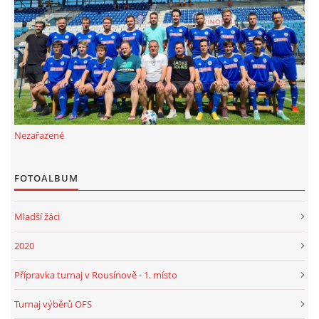
FKD, z.s.
Drnovice 704
68304 Drnovice
ičo 27005305
č.ú. 3227086359 / 0800
Nezařazené
sekretarfkd@centrum.cz
FOTOALBUM
© 2026 eStránky.cz
|
RSS
Mladší žáci
2020
Přípravka turnaj v Rousínově - 1. místo
Turnaj výběrů OFS