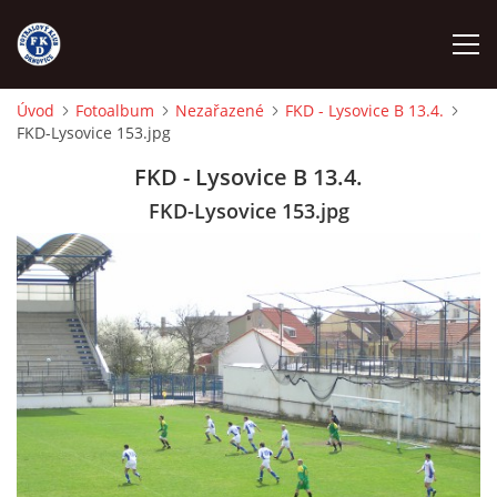
Úvod
Fotoalbum
Nezařazené
FKD - Lysovice B 13.4.
FKD-Lysovice 153.jpg
ÚVOD
FKD - Lysovice B 13.4.
NÁBOR
FKD-Lysovice 153.jpg
FKD A
FKD B
STARŠÍ DOROST
STARŠÍ ŽÁCI