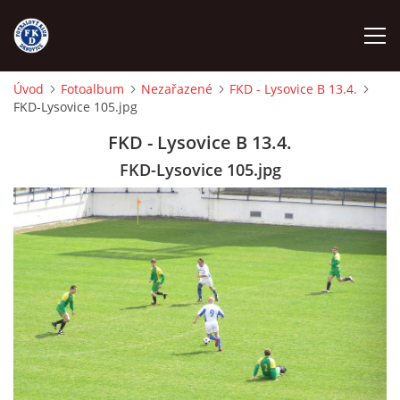
Úvod
Fotoalbum
Nezařazené
FKD - Lysovice B 13.4.
FKD-Lysovice 105.jpg
ÚVOD
FKD - Lysovice B 13.4.
NÁBOR
FKD-Lysovice 105.jpg
FKD A
FKD B
STARŠÍ DOROST
STARŠÍ ŽÁCI