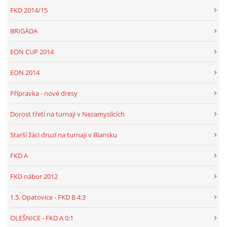
FKD 2014/15
BRIGÁDA
EON CUP 2014
EON 2014
Přípravka - nové dresy
Dorost třetí na turnaji v Nezamyslicích
Starší žáci druzí na turnaji v Blansku
FKD A
FKD nábor 2012
1.5. Opatovice - FKD B 4:3
OLEŠNICE - FKD A 0:1