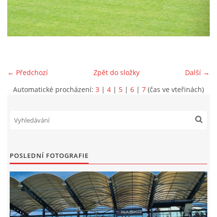
MLADŠÍ ŽÁCI
MLADŠÍ ŽÁCI "B"
← Předchozí
Zpět do složky
Další →
STARŠÍ PŘÍPRAVKA R 2012 + 2013
Automatické procházení:
3
|
4
|
5
|
6
|
7
(čas ve vteřinách)
MLADŠÍ PŘÍPRAVKA R2014-2015
PODPORUJÍ NÁŠ KLUB
POSLEDNÍ FOTOGRAFIE
ARCHÍV
DOTACE