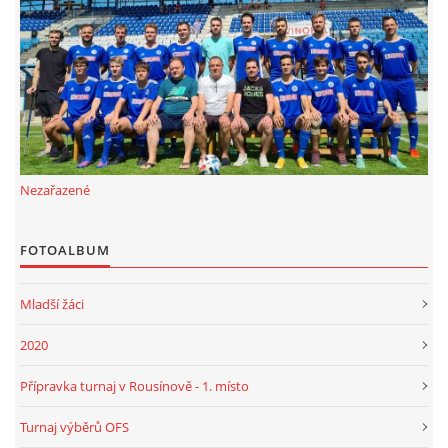
FKD, z.s.
Drnovice 704
68304 Drnovice
ičo 27005305
č.ú. 3227086359 / 0800
Nezařazené
sekretarfkd@centrum.cz
FOTOALBUM
© 2026 eStránky.cz
|
RSS
Mladší žáci
2020
Přípravka turnaj v Rousínově - 1. místo
Turnaj výběrů OFS