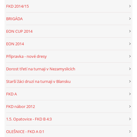
FKD 2014/15
BRIGÁDA
EON CUP 2014
EON 2014
Přípravka - nové dresy
Dorost třetí na turnaji v Nezamyslicích
Starší žáci druzí na turnaji v Blansku
FKD A
FKD nábor 2012
1.5. Opatovice - FKD B 4:3
OLEŠNICE - FKD A 0:1