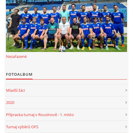
FKD, z.s.
Drnovice 704
68304 Drnovice
ičo 27005305
č.ú. 3227086359 / 0800
Nezařazené
sekretarfkd@centrum.cz
FOTOALBUM
© 2026 eStránky.cz
|
RSS
Mladší žáci
2020
Přípravka turnaj v Rousínově - 1. místo
Turnaj výběrů OFS