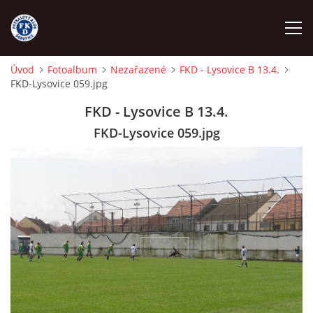
Úvod
Fotoalbum
Nezařazené
FKD - Lysovice B 13.4.
FKD-Lysovice 059.jpg
ÚVOD
FKD - Lysovice B 13.4.
NÁBOR
FKD-Lysovice 059.jpg
FKD A
FKD B
STARŠÍ DOROST
STARŠÍ ŽÁCI