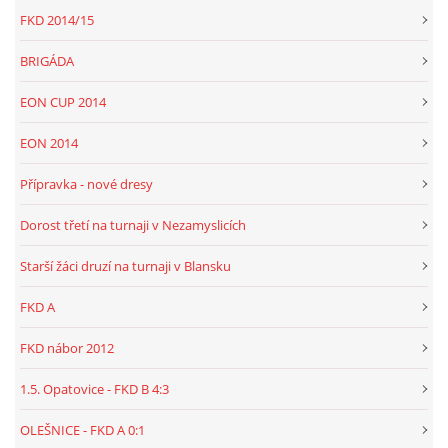
FKD 2014/15
BRIGÁDA
EON CUP 2014
EON 2014
Přípravka - nové dresy
Dorost třetí na turnaji v Nezamyslicích
Starší žáci druzí na turnaji v Blansku
FKD A
FKD nábor 2012
1.5. Opatovice - FKD B 4:3
OLEŠNICE - FKD A 0:1