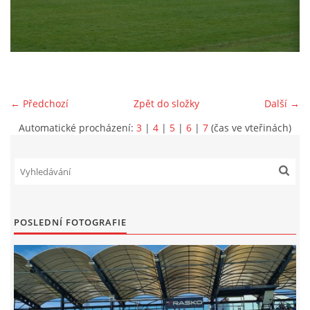
MLADŠÍ ŽÁCI
MLADŠÍ ŽÁCI "B"
← Předchozí
Zpět do složky
Další →
STARŠÍ PŘÍPRAVKA R 2012 + 2013
Automatické procházení:
3
|
4
|
5
|
6
|
7
(čas ve vteřinách)
MLADŠÍ PŘÍPRAVKA R2014-2015
PODPORUJÍ NÁŠ KLUB
POSLEDNÍ FOTOGRAFIE
ARCHÍV
DOTACE