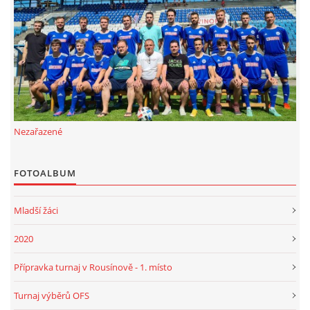
FKD, z.s.
Drnovice 704
68304 Drnovice
ičo 27005305
č.ú. 3227086359 / 0800
Nezařazené
sekretarfkd@centrum.cz
FOTOALBUM
© 2026 eStránky.cz
|
RSS
Mladší žáci
2020
Přípravka turnaj v Rousínově - 1. místo
Turnaj výběrů OFS