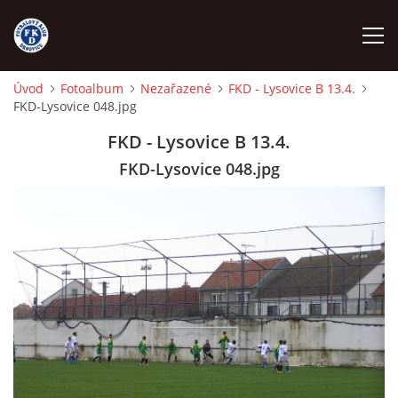
Úvod
Fotoalbum
Nezařazené
FKD - Lysovice B 13.4.
FKD-Lysovice 048.jpg
ÚVOD
FKD - Lysovice B 13.4.
NÁBOR
FKD-Lysovice 048.jpg
FKD A
FKD B
STARŠÍ DOROST
STARŠÍ ŽÁCI