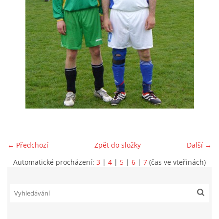
MLADŠÍ ŽÁCI
MLADŠÍ ŽÁCI "B"
STARŠÍ PŘÍPRAVKA R 2012 + 2013
MLADŠÍ PŘÍPRAVKA R2014-2015
PODPORUJÍ NÁŠ KLUB
← Předchozí
Zpět do složky
Další →
Automatické procházení:
3
|
4
|
5
|
6
|
7
(čas ve vteřinách)
ARCHÍV
DOTACE