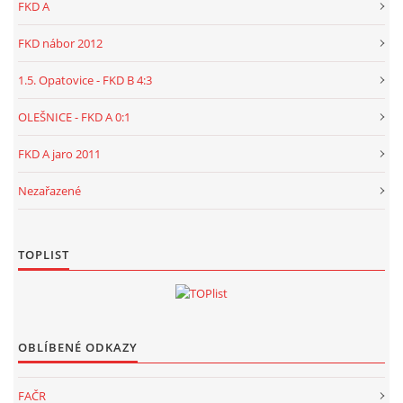
FKD A
FKD nábor 2012
1.5. Opatovice - FKD B 4:3
OLEŠNICE - FKD A 0:1
FKD A jaro 2011
Nezařazené
TOPLIST
OBLÍBENÉ ODKAZY
FAČR