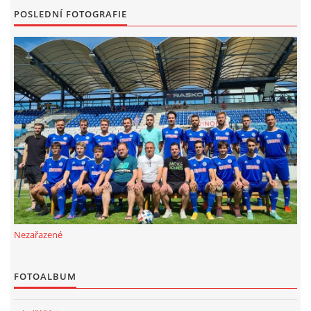
POSLEDNÍ FOTOGRAFIE
FKD, z.s.
Drnovice 704
68304 Drnovice
ičo 27005305
č.ú. 3227086359 / 0800
sekretarfkd@centrum.cz
© 2026 eStránky.cz
|
RSS
Nezařazené
FOTOALBUM