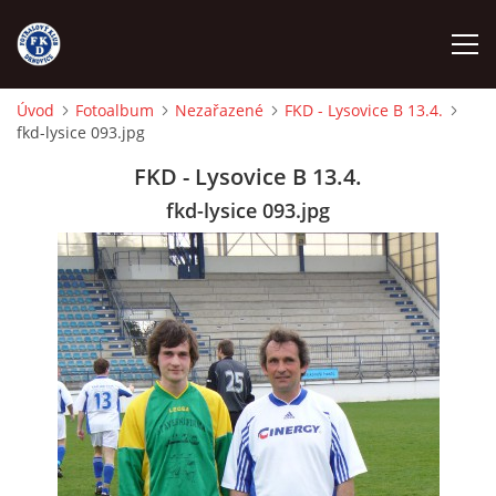
Úvod
Fotoalbum
Nezařazené
FKD - Lysovice B 13.4.
fkd-lysice 093.jpg
ÚVOD
FKD - Lysovice B 13.4.
NÁBOR
fkd-lysice 093.jpg
FKD A
FKD B
STARŠÍ DOROST
STARŠÍ ŽÁCI