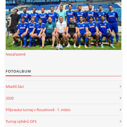
FKD, z.s.
Drnovice 704
68304 Drnovice
ičo 27005305
č.ú. 3227086359 / 0800
Nezařazené
sekretarfkd@centrum.cz
FOTOALBUM
© 2026 eStránky.cz
|
RSS
Mladší žáci
2020
Přípravka turnaj v Rousínově - 1. místo
Turnaj výběrů OFS