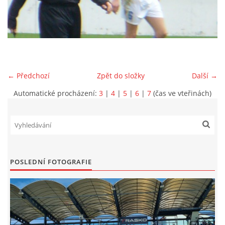
MLADŠÍ ŽÁCI
MLADŠÍ ŽÁCI "B"
← Předchozí
Zpět do složky
Další →
STARŠÍ PŘÍPRAVKA R 2012 + 2013
Automatické procházení:
3
|
4
|
5
|
6
|
7
(čas ve vteřinách)
MLADŠÍ PŘÍPRAVKA R2014-2015
PODPORUJÍ NÁŠ KLUB
POSLEDNÍ FOTOGRAFIE
ARCHÍV
DOTACE