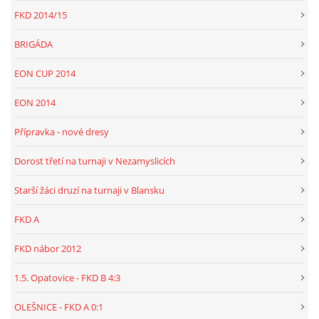
FKD 2014/15
BRIGÁDA
EON CUP 2014
EON 2014
Přípravka - nové dresy
Dorost třetí na turnaji v Nezamyslicích
Starší žáci druzí na turnaji v Blansku
FKD A
FKD nábor 2012
1.5. Opatovice - FKD B 4:3
OLEŠNICE - FKD A 0:1