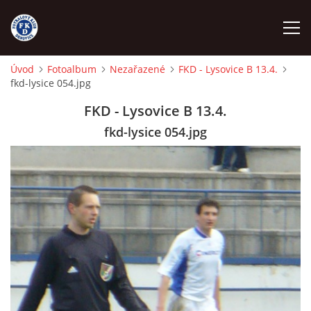
Úvod
Fotoalbum
Nezařazené
FKD - Lysovice B 13.4.
fkd-lysice 054.jpg
ÚVOD
FKD - Lysovice B 13.4.
NÁBOR
fkd-lysice 054.jpg
FKD A
FKD B
STARŠÍ DOROST
STARŠÍ ŽÁCI