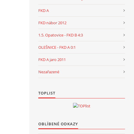
FKD A
FKD nábor 2012
1.5. Opatovice - FKD B 4:3
OLEŠNICE - FKD A 0:1
FKD A jaro 2011
Nezařazené
TOPLIST
OBLÍBENÉ ODKAZY