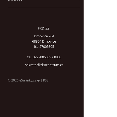
FKD, z.s.
Drnovice 704
68304 Drnovice
ičo 27005305
č.ú. 3227086359 / 0800
sekretarfkd@centrum.cz
© 2026 eStránky.cz
|
RSS