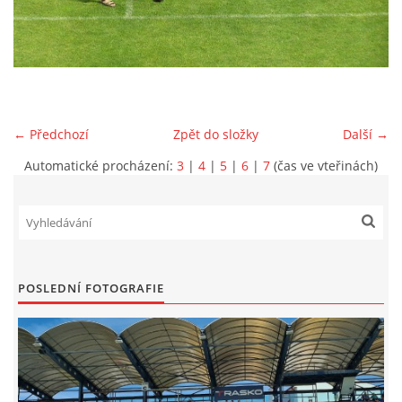
MLADŠÍ ŽÁCI
MLADŠÍ ŽÁCI "B"
← Předchozí
Zpět do složky
Další →
STARŠÍ PŘÍPRAVKA R 2012 + 2013
Automatické procházení:
3
|
4
|
5
|
6
|
7
(čas ve vteřinách)
MLADŠÍ PŘÍPRAVKA R2014-2015
PODPORUJÍ NÁŠ KLUB
POSLEDNÍ FOTOGRAFIE
ARCHÍV
DOTACE