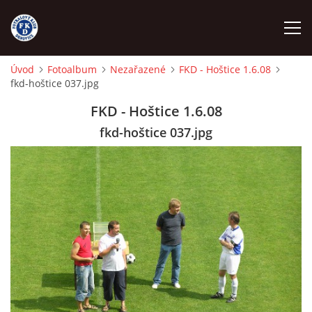
Úvod
Fotoalbum
Nezařazené
FKD - Hoštice 1.6.08
fkd-hoštice 037.jpg
ÚVOD
FKD - Hoštice 1.6.08
NÁBOR
fkd-hoštice 037.jpg
FKD A
FKD B
STARŠÍ DOROST
STARŠÍ ŽÁCI