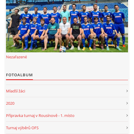
FKD, z.s.
Drnovice 704
68304 Drnovice
ičo 27005305
č.ú. 3227086359 / 0800
Nezařazené
sekretarfkd@centrum.cz
FOTOALBUM
© 2026 eStránky.cz
|
RSS
Mladší žáci
2020
Přípravka turnaj v Rousínově - 1. místo
Turnaj výběrů OFS