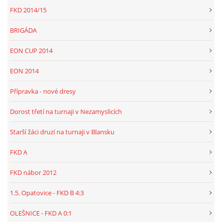
FKD 2014/15
BRIGÁDA
EON CUP 2014
EON 2014
Přípravka - nové dresy
Dorost třetí na turnaji v Nezamyslicích
Starší žáci druzí na turnaji v Blansku
FKD A
FKD nábor 2012
1.5. Opatovice - FKD B 4:3
OLEŠNICE - FKD A 0:1