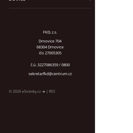
FKD, z.s.
Drnovice 704
68304 Drnovice
ičo 27005305
č.ú. 3227086359 / 0800
sekretarfkd@centrum.cz
© 2026 eStránky.cz
|
RSS