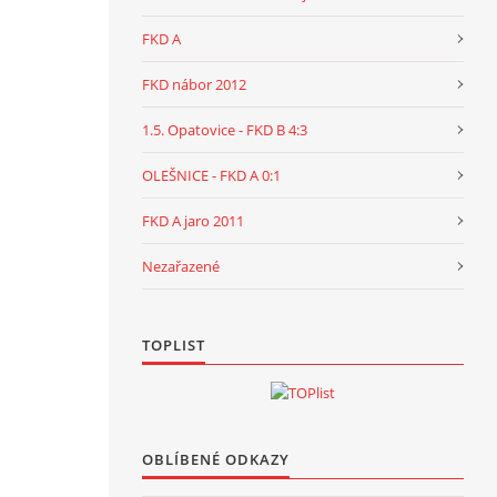
FKD A
FKD nábor 2012
1.5. Opatovice - FKD B 4:3
OLEŠNICE - FKD A 0:1
FKD A jaro 2011
Nezařazené
TOPLIST
OBLÍBENÉ ODKAZY