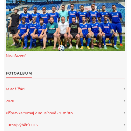
FKD, z.s.
Drnovice 704
68304 Drnovice
ičo 27005305
č.ú. 3227086359 / 0800
Nezařazené
sekretarfkd@centrum.cz
FOTOALBUM
© 2026 eStránky.cz
|
RSS
Mladší žáci
2020
Přípravka turnaj v Rousínově - 1. místo
Turnaj výběrů OFS