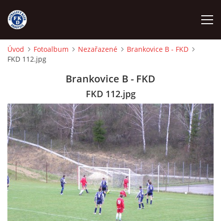
Úvod
Fotoalbum
Nezařazené
Brankovice B - FKD
FKD 112.jpg
ÚVOD
Brankovice B - FKD
NÁBOR
FKD 112.jpg
FKD A
FKD B
STARŠÍ DOROST
STARŠÍ ŽÁCI