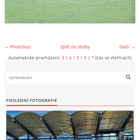
MLADŠÍ ŽÁCI
MLADŠÍ ŽÁCI "B"
← Předchozí
Zpět do složky
Další →
STARŠÍ PŘÍPRAVKA R 2012 + 2013
Automatické procházení:
3
|
4
|
5
|
6
|
7
(čas ve vteřinách)
MLADŠÍ PŘÍPRAVKA R2014-2015
PODPORUJÍ NÁŠ KLUB
POSLEDNÍ FOTOGRAFIE
ARCHÍV
DOTACE