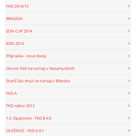
FKD 2014/15
BRIGÁDA
EON CUP 2014
EON 2014
Přípravka - nové dresy
Dorost třetí na turnaji v Nezamyslicích
Starší žáci druzí na turnaji v Blansku
FKD A
FKD nábor 2012
1.5. Opatovice - FKD B 4:3
OLEŠNICE - FKD A 0:1