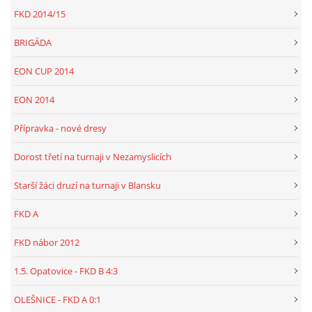
FKD 2014/15
BRIGÁDA
EON CUP 2014
EON 2014
Přípravka - nové dresy
Dorost třetí na turnaji v Nezamyslicích
Starší žáci druzí na turnaji v Blansku
FKD A
FKD nábor 2012
1.5. Opatovice - FKD B 4:3
OLEŠNICE - FKD A 0:1