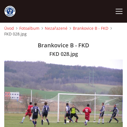
Úvod
Fotoalbum
Nezařazené
Brankovice B - FKD
FKD 028.jpg
ÚVOD
Brankovice B - FKD
NÁBOR
FKD 028.jpg
FKD A
FKD B
STARŠÍ DOROST
STARŠÍ ŽÁCI