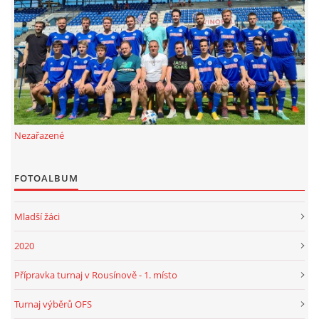
FKD, z.s.
Drnovice 704
68304 Drnovice
ičo 27005305
č.ú. 3227086359 / 0800
Nezařazené
sekretarfkd@centrum.cz
FOTOALBUM
© 2026 eStránky.cz
|
RSS
Mladší žáci
2020
Přípravka turnaj v Rousínově - 1. místo
Turnaj výběrů OFS