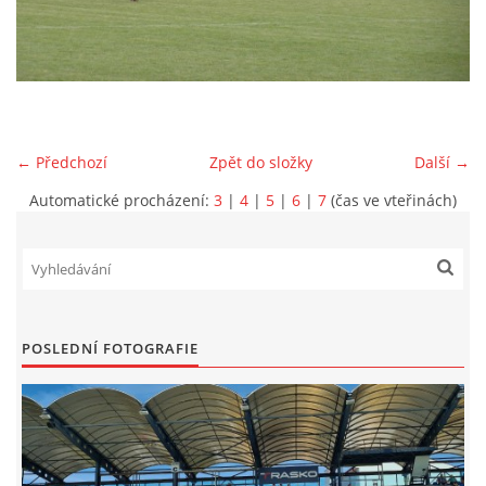
MLADŠÍ ŽÁCI
MLADŠÍ ŽÁCI "B"
← Předchozí
Zpět do složky
Další →
STARŠÍ PŘÍPRAVKA R 2012 + 2013
Automatické procházení:
3
|
4
|
5
|
6
|
7
(čas ve vteřinách)
MLADŠÍ PŘÍPRAVKA R2014-2015
PODPORUJÍ NÁŠ KLUB
POSLEDNÍ FOTOGRAFIE
ARCHÍV
DOTACE