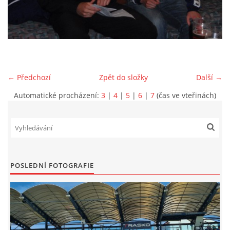
MLADŠÍ ŽÁCI
MLADŠÍ ŽÁCI "B"
← Předchozí
Zpět do složky
Další →
STARŠÍ PŘÍPRAVKA R 2012 + 2013
Automatické procházení:
3
|
4
|
5
|
6
|
7
(čas ve vteřinách)
MLADŠÍ PŘÍPRAVKA R2014-2015
PODPORUJÍ NÁŠ KLUB
POSLEDNÍ FOTOGRAFIE
ARCHÍV
DOTACE