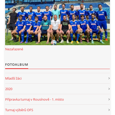
FKD, z.s.
Drnovice 704
68304 Drnovice
ičo 27005305
č.ú. 3227086359 / 0800
Nezařazené
sekretarfkd@centrum.cz
FOTOALBUM
© 2026 eStránky.cz
|
RSS
Mladší žáci
2020
Přípravka turnaj v Rousínově - 1. místo
Turnaj výběrů OFS