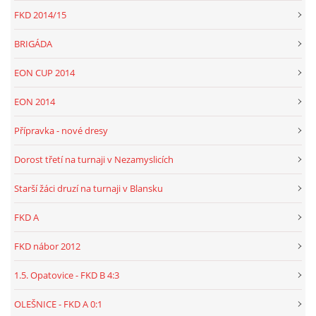
FKD 2014/15
BRIGÁDA
EON CUP 2014
EON 2014
Přípravka - nové dresy
Dorost třetí na turnaji v Nezamyslicích
Starší žáci druzí na turnaji v Blansku
FKD A
FKD nábor 2012
1.5. Opatovice - FKD B 4:3
OLEŠNICE - FKD A 0:1