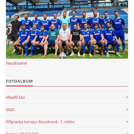
FKD, z.s.
Drnovice 704
68304 Drnovice
ičo 27005305
č.ú. 3227086359 / 0800
sekretarfkd@centrum.cz
Nezařazené
© 2026 eStránky.cz
|
RSS
FOTOALBUM
Mladší žáci
2020
Přípravka turnaj v Rousínově - 1. místo