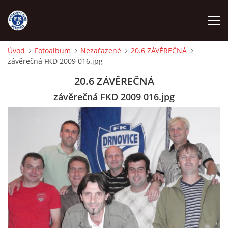
Úvod
Fotoalbum
Nezařazené
20.6 ZÁVĚREČNÁ
závěrečná FKD 2009 016.jpg
ÚVOD
20.6 ZÁVĚREČNÁ
NÁBOR
závěrečná FKD 2009 016.jpg
FKD A
FKD B
STARŠÍ DOROST
STARŠÍ ŽÁCI