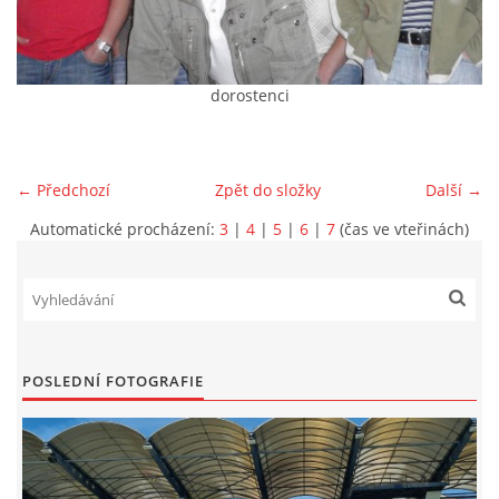
MLADŠÍ ŽÁCI
dorostenci
MLADŠÍ ŽÁCI "B"
STARŠÍ PŘÍPRAVKA R 2012 + 2013
← Předchozí
Zpět do složky
Další →
Automatické procházení:
3
|
4
|
5
|
6
|
7
(čas ve vteřinách)
MLADŠÍ PŘÍPRAVKA R2014-2015
PODPORUJÍ NÁŠ KLUB
POSLEDNÍ FOTOGRAFIE
ARCHÍV
DOTACE