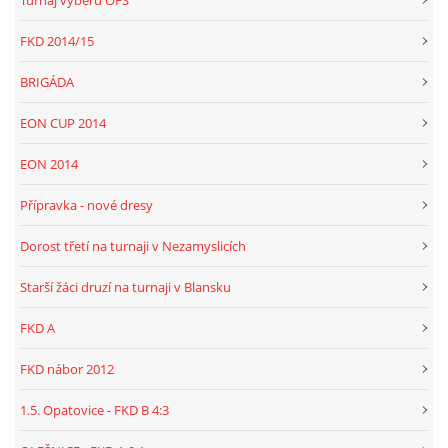
Turnaj výběrů OFS
FKD 2014/15
BRIGÁDA
EON CUP 2014
EON 2014
Přípravka - nové dresy
Dorost třetí na turnaji v Nezamyslicích
Starší žáci druzí na turnaji v Blansku
FKD A
FKD nábor 2012
1.5. Opatovice - FKD B 4:3