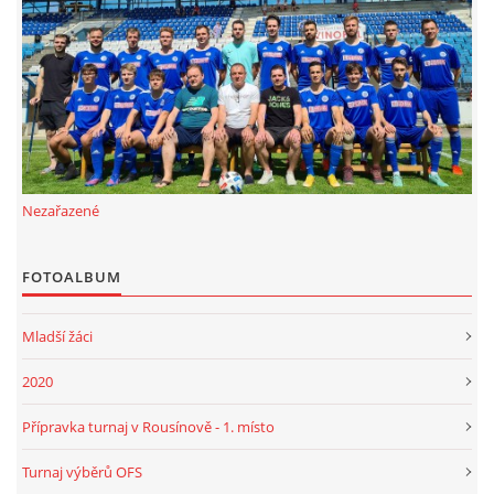
FKD, z.s.
Drnovice 704
68304 Drnovice
ičo 27005305
č.ú. 3227086359 / 0800
Nezařazené
sekretarfkd@centrum.cz
FOTOALBUM
© 2026 eStránky.cz
|
RSS
Mladší žáci
2020
Přípravka turnaj v Rousínově - 1. místo
Turnaj výběrů OFS