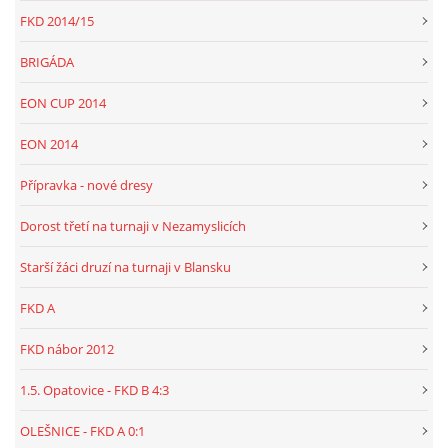
FKD 2014/15
BRIGÁDA
EON CUP 2014
EON 2014
Přípravka - nové dresy
Dorost třetí na turnaji v Nezamyslicích
Starší žáci druzí na turnaji v Blansku
FKD A
FKD nábor 2012
1.5. Opatovice - FKD B 4:3
OLEŠNICE - FKD A 0:1