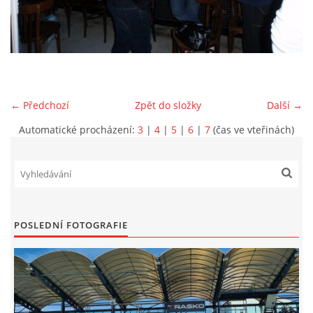
MLADŠÍ ŽÁCI
MLADŠÍ ŽÁCI "B"
← Předchozí
Zpět do složky
Další →
STARŠÍ PŘÍPRAVKA R 2012 + 2013
Automatické procházení:
3
|
4
|
5
|
6
|
7
(čas ve vteřinách)
MLADŠÍ PŘÍPRAVKA R2014-2015
PODPORUJÍ NÁŠ KLUB
POSLEDNÍ FOTOGRAFIE
ARCHÍV
DOTACE