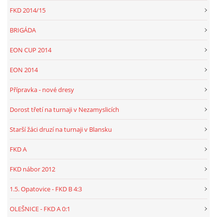
FKD 2014/15
BRIGÁDA
EON CUP 2014
EON 2014
Přípravka - nové dresy
Dorost třetí na turnaji v Nezamyslicích
Starší žáci druzí na turnaji v Blansku
FKD A
FKD nábor 2012
1.5. Opatovice - FKD B 4:3
OLEŠNICE - FKD A 0:1