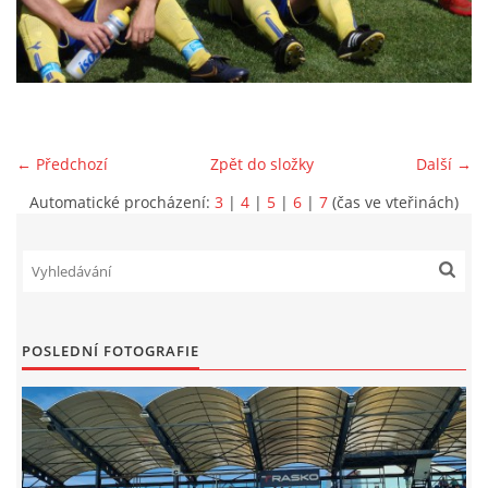
MLADŠÍ ŽÁCI
MLADŠÍ ŽÁCI "B"
← Předchozí
Zpět do složky
Další →
STARŠÍ PŘÍPRAVKA R 2012 + 2013
Automatické procházení:
3
|
4
|
5
|
6
|
7
(čas ve vteřinách)
MLADŠÍ PŘÍPRAVKA R2014-2015
PODPORUJÍ NÁŠ KLUB
POSLEDNÍ FOTOGRAFIE
ARCHÍV
DOTACE