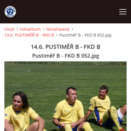
Úvod
Fotoalbum
Nezařazené
14.6. PUSTIMĚŘ B - FKD B
Pustiměř B - FKD B 052.jpg
ÚVOD
14.6. PUSTIMĚŘ B - FKD B
NÁBOR
Pustiměř B - FKD B 052.jpg
FKD A
FKD B
STARŠÍ DOROST
STARŠÍ ŽÁCI