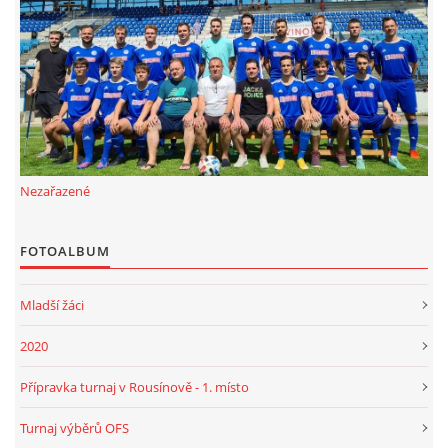
FKD, z.s.
Drnovice 704
68304 Drnovice
ičo 27005305
č.ú. 3227086359 / 0800
Nezařazené
sekretarfkd@centrum.cz
FOTOALBUM
© 2026 eStránky.cz
|
RSS
Mladší žáci
2020
Přípravka turnaj v Rousínově - 1. místo
Turnaj výběrů OFS