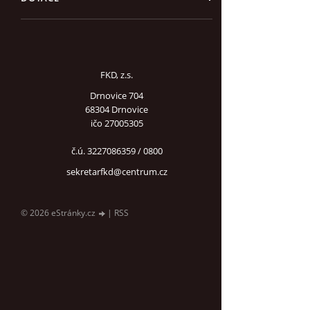
FKD, z.s.
Drnovice 704
68304 Drnovice
ičo 27005305
č.ú. 3227086359 / 0800
sekretarfkd@centrum.cz
© 2026 eStránky.cz
|
RSS