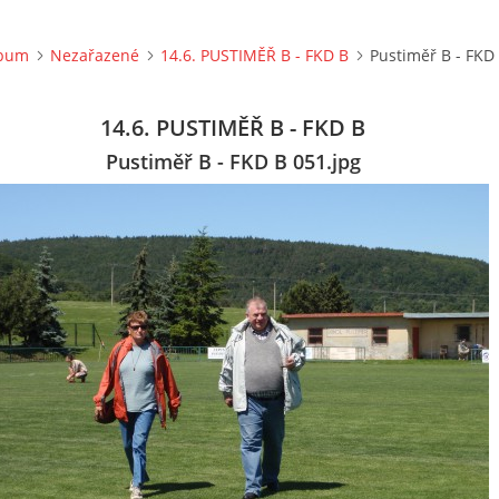
lbum
Nezařazené
14.6. PUSTIMĚŘ B - FKD B
Pustiměř B - FKD
14.6. PUSTIMĚŘ B - FKD B
Pustiměř B - FKD B 051.jpg