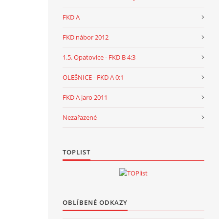
FKD A
FKD nábor 2012
1.5. Opatovice - FKD B 4:3
OLEŠNICE - FKD A 0:1
FKD A jaro 2011
Nezařazené
TOPLIST
OBLÍBENÉ ODKAZY