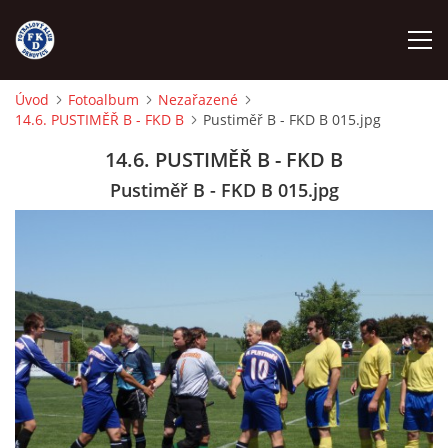
Úvod
Fotoalbum
Nezařazené
14.6. PUSTIMĚŘ B - FKD B
Pustiměř B - FKD B 015.jpg
ÚVOD
14.6. PUSTIMĚŘ B - FKD B
NÁBOR
Pustiměř B - FKD B 015.jpg
FKD A
FKD B
STARŠÍ DOROST
STARŠÍ ŽÁCI