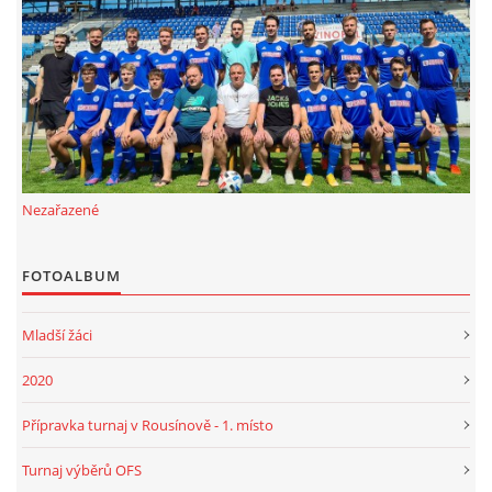
FKD, z.s.
Drnovice 704
68304 Drnovice
ičo 27005305
č.ú. 3227086359 / 0800
Nezařazené
sekretarfkd@centrum.cz
FOTOALBUM
© 2026 eStránky.cz
|
RSS
Mladší žáci
2020
Přípravka turnaj v Rousínově - 1. místo
Turnaj výběrů OFS