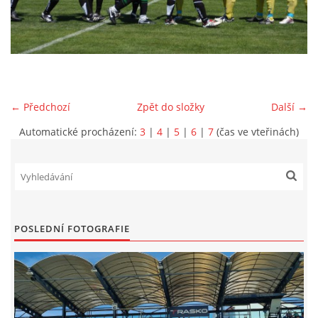
MLADŠÍ ŽÁCI
MLADŠÍ ŽÁCI "B"
← Předchozí
Zpět do složky
Další →
STARŠÍ PŘÍPRAVKA R 2012 + 2013
Automatické procházení:
3
|
4
|
5
|
6
|
7
(čas ve vteřinách)
MLADŠÍ PŘÍPRAVKA R2014-2015
PODPORUJÍ NÁŠ KLUB
POSLEDNÍ FOTOGRAFIE
ARCHÍV
DOTACE