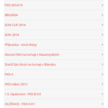
FKD 2014/15
BRIGÁDA
EON CUP 2014
EON 2014
Přípravka - nové dresy
Dorost třetí na turnaji v Nezamyslicích
Starší žáci druzí na turnaji v Blansku
FKD A
FKD nábor 2012
1.5. Opatovice - FKD B 4:3
OLEŠNICE - FKD A 0:1