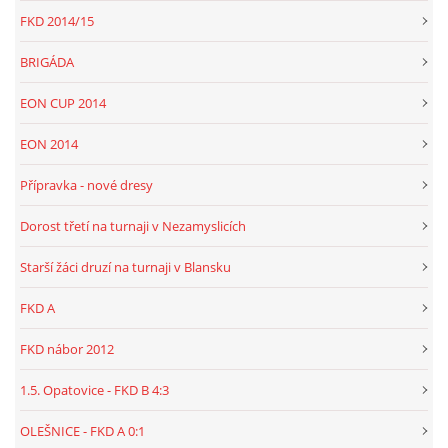
FKD 2014/15
BRIGÁDA
EON CUP 2014
EON 2014
Přípravka - nové dresy
Dorost třetí na turnaji v Nezamyslicích
Starší žáci druzí na turnaji v Blansku
FKD A
FKD nábor 2012
1.5. Opatovice - FKD B 4:3
OLEŠNICE - FKD A 0:1