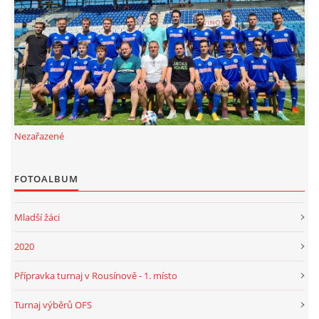
FKD, z.s.
Drnovice 704
68304 Drnovice
ičo 27005305
č.ú. 3227086359 / 0800
Nezařazené
sekretarfkd@centrum.cz
FOTOALBUM
© 2026 eStránky.cz
|
RSS
Mladší žáci
2020
Přípravka turnaj v Rousínově - 1. místo
Turnaj výběrů OFS