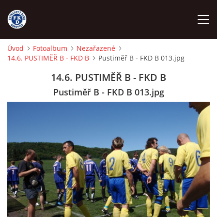
Úvod
Fotoalbum
Nezařazené
14.6. PUSTIMĚŘ B - FKD B
Pustiměř B - FKD B 013.jpg
ÚVOD
14.6. PUSTIMĚŘ B - FKD B
NÁBOR
Pustiměř B - FKD B 013.jpg
FKD A
FKD B
STARŠÍ DOROST
STARŠÍ ŽÁCI