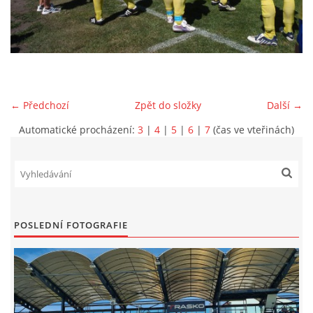
MLADŠÍ ŽÁCI
MLADŠÍ ŽÁCI "B"
← Předchozí
Zpět do složky
Další →
STARŠÍ PŘÍPRAVKA R 2012 + 2013
Automatické procházení:
3
|
4
|
5
|
6
|
7
(čas ve vteřinách)
MLADŠÍ PŘÍPRAVKA R2014-2015
PODPORUJÍ NÁŠ KLUB
POSLEDNÍ FOTOGRAFIE
ARCHÍV
DOTACE