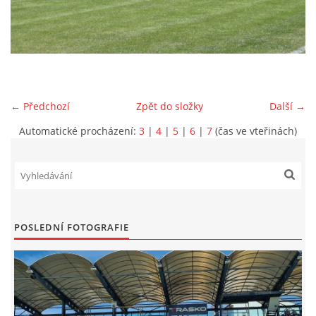
MLADŠÍ ŽÁCI
MLADŠÍ ŽÁCI "B"
← Předchozí
Zpět do složky
Další →
STARŠÍ PŘÍPRAVKA R 2012 + 2013
Automatické procházení:
3
|
4
|
5
|
6
|
7
(čas ve vteřinách)
MLADŠÍ PŘÍPRAVKA R2014-2015
PODPORUJÍ NÁŠ KLUB
POSLEDNÍ FOTOGRAFIE
ARCHÍV
DOTACE