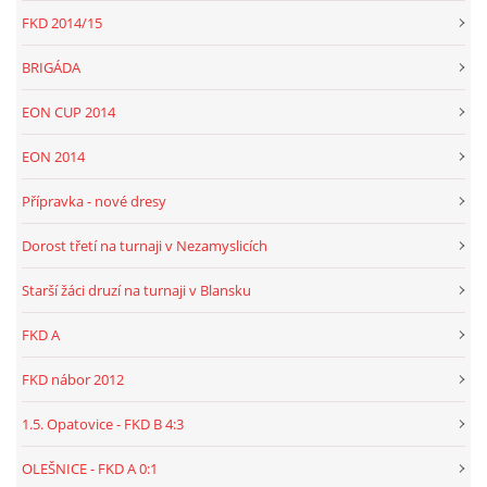
FKD 2014/15
BRIGÁDA
EON CUP 2014
EON 2014
Přípravka - nové dresy
Dorost třetí na turnaji v Nezamyslicích
Starší žáci druzí na turnaji v Blansku
FKD A
FKD nábor 2012
1.5. Opatovice - FKD B 4:3
OLEŠNICE - FKD A 0:1