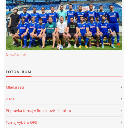
FKD, z.s.
Drnovice 704
68304 Drnovice
ičo 27005305
č.ú. 3227086359 / 0800
Nezařazené
sekretarfkd@centrum.cz
FOTOALBUM
© 2026 eStránky.cz
|
RSS
Mladší žáci
2020
Přípravka turnaj v Rousínově - 1. místo
Turnaj výběrů OFS