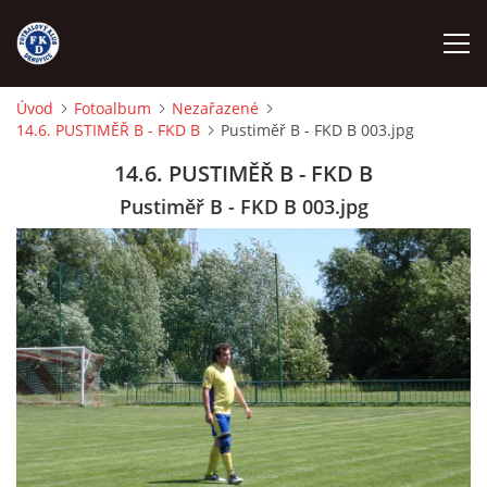
Úvod
Fotoalbum
Nezařazené
14.6. PUSTIMĚŘ B - FKD B
Pustiměř B - FKD B 003.jpg
ÚVOD
14.6. PUSTIMĚŘ B - FKD B
NÁBOR
Pustiměř B - FKD B 003.jpg
FKD A
FKD B
STARŠÍ DOROST
STARŠÍ ŽÁCI