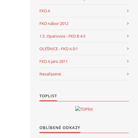
FKD A
FKD nábor 2012
1.5. Opatovice - FKD B 4:3
OLEŠNICE - FKD A 0:1
FKD A jaro 2011
Nezařazené
TOPLIST
OBLÍBENÉ ODKAZY