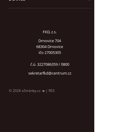
FKD, z.s.
Drnovice 704
68304 Drnovice
ičo 27005305
č.ú. 3227086359 / 0800
sekretarfkd@centrum.cz
© 2026 eStránky.cz
|
RSS