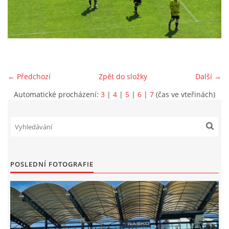
MLADŠÍ ŽÁCI
MLADŠÍ ŽÁCI "B"
← Předchozí
Zpět do složky
Další →
STARŠÍ PŘÍPRAVKA R 2012 + 2013
Automatické procházení:
3
|
4
|
5
|
6
|
7
(čas ve vteřinách)
MLADŠÍ PŘÍPRAVKA R2014-2015
PODPORUJÍ NÁŠ KLUB
POSLEDNÍ FOTOGRAFIE
ARCHÍV
DOTACE