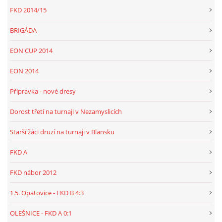
FKD 2014/15
BRIGÁDA
EON CUP 2014
EON 2014
Přípravka - nové dresy
Dorost třetí na turnaji v Nezamyslicích
Starší žáci druzí na turnaji v Blansku
FKD A
FKD nábor 2012
1.5. Opatovice - FKD B 4:3
OLEŠNICE - FKD A 0:1