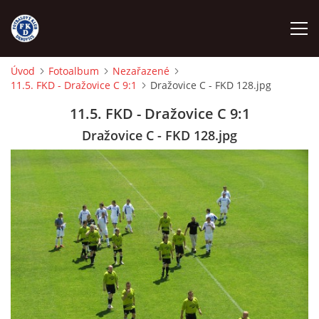
Úvod
Fotoalbum
Nezařazené
11.5. FKD - Dražovice C 9:1
Dražovice C - FKD 128.jpg
ÚVOD
11.5. FKD - Dražovice C 9:1
NÁBOR
Dražovice C - FKD 128.jpg
FKD A
FKD B
STARŠÍ DOROST
STARŠÍ ŽÁCI