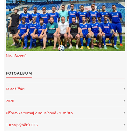
FKD, z.s.
Drnovice 704
68304 Drnovice
ičo 27005305
č.ú. 3227086359 / 0800
Nezařazené
sekretarfkd@centrum.cz
FOTOALBUM
© 2026 eStránky.cz
|
RSS
Mladší žáci
2020
Přípravka turnaj v Rousínově - 1. místo
Turnaj výběrů OFS