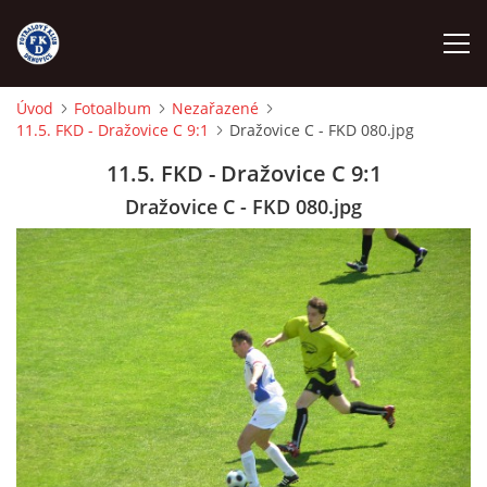
Úvod
Fotoalbum
Nezařazené
11.5. FKD - Dražovice C 9:1
Dražovice C - FKD 080.jpg
ÚVOD
11.5. FKD - Dražovice C 9:1
NÁBOR
Dražovice C - FKD 080.jpg
FKD A
FKD B
STARŠÍ DOROST
STARŠÍ ŽÁCI