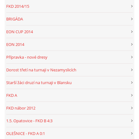
FKD 2014/15
BRIGÁDA
EON CUP 2014
EON 2014
Přípravka - nové dresy
Dorost třetí na turnaji v Nezamyslicích
Starší žáci druzí na turnaji v Blansku
FKD A
FKD nábor 2012
1.5. Opatovice - FKD B 4:3
OLEŠNICE - FKD A 0:1