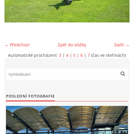
MLADŠÍ ŽÁCI
MLADŠÍ ŽÁCI "B"
← Předchozí
Zpět do složky
Další →
STARŠÍ PŘÍPRAVKA R 2012 + 2013
Automatické procházení:
3
|
4
|
5
|
6
|
7
(čas ve vteřinách)
MLADŠÍ PŘÍPRAVKA R2014-2015
PODPORUJÍ NÁŠ KLUB
POSLEDNÍ FOTOGRAFIE
ARCHÍV
DOTACE