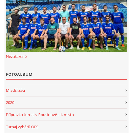
FKD, z.s.
Drnovice 704
68304 Drnovice
ičo 27005305
č.ú. 3227086359 / 0800
Nezařazené
sekretarfkd@centrum.cz
FOTOALBUM
© 2026 eStránky.cz
|
RSS
Mladší žáci
2020
Přípravka turnaj v Rousínově - 1. místo
Turnaj výběrů OFS